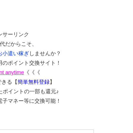
ンサーリンク
代だからこそ、
お小遣い稼ぎ
しませんか？
用のポイント交換サイト！
nt anytime
《《《
できる【
簡単無料登録
】
たポイントの一部も還元♪
電子マネー等に交換可能！