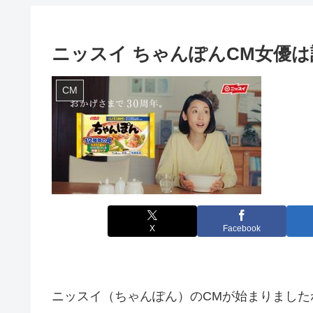
ニッスイ ちゃんぽんCM女優
CM
X
Facebook
ニッスイ（ちゃんぽん）のCMが始まりました