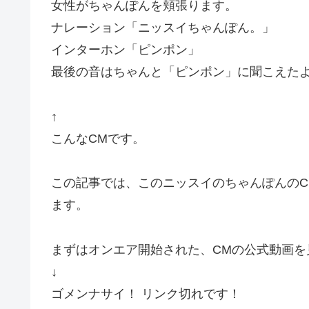
女性がちゃんぽんを頬張ります。
ナレーション「ニッスイちゃんぽん。」
インターホン「ピンポン」
最後の音はちゃんと「ピンポン」に聞こえた
↑
こんなCMです。
この記事では、このニッスイのちゃんぽんのC
ます。
まずはオンエア開始された、CMの公式動画を
↓
ゴメンナサイ！ リンク切れです！