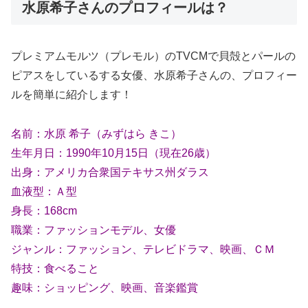
水原希子さんのプロフィールは？
プレミアムモルツ（プレモル）のTVCMで貝殻とパールの
ピアスをしているする女優、水原希子さんの、プロフィー
ルを簡単に紹介します！
名前：水原 希子（みずはら きこ）
生年月日：1990年10月15日（現在26歳）
出身：アメリカ合衆国テキサス州ダラス
血液型：Ａ型
身長：168cm
職業：ファッションモデル、女優
ジャンル：ファッション、テレビドラマ、映画、ＣＭ
特技：食べること
趣味：ショッピング、映画、音楽鑑賞