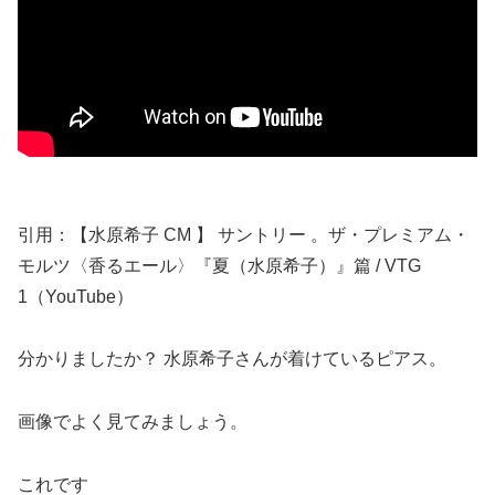
引用：【水原希子 CM 】 サントリー 。ザ・プレミアム・
モルツ〈香るエール〉『夏（水原希子）』篇 / VTG
1（YouTube）
分かりましたか？ 水原希子さんが着けているピアス。
画像でよく見てみましょう。
これです