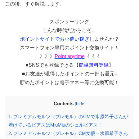
この後、すぐ解説します。
スポンサーリンク
こんな時代だからこそ、
ポイントサイトでお小遣い稼ぎ
しませんか？
スマートフォン専用のポイント交換サイト！
》》》
Point anytime
《《《
■SNSでも登録できる【
簡単無料登録
】
■お友達が獲得したポイントの一部も還元♪
貯めたポイントは電子マネー等に交換可能！
Contents
[
hide
]
1.
プレミアムモルツ（プレモル）のCMで水原希子さんが
着けているピアスはMiuMiuのシェルピアス！
2.
プレミアムモルツ（プレモル）CM女優＝水原希子さん