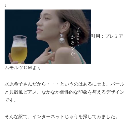
↓
引用：プレミア
ムモルツＣＭより
水原希子さんだから・・・というのはあるにせよ、パール
と貝殻風ピアス、なかなか個性的な印象を与えるデザイン
です。
そんな訳で、インターネットじゅうを探してみました。