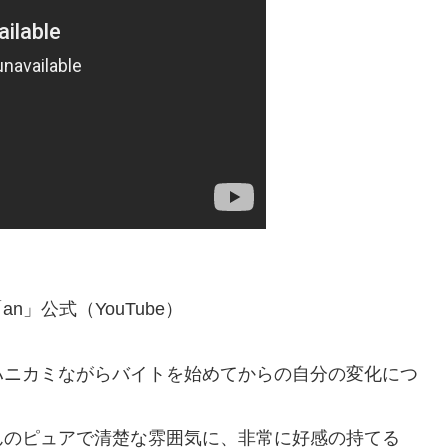
n」公式（YouTube）
ハニカミながらバイトを始めてからの自分の変化につ
んのピュアで清楚な雰囲気に、非常に好感の持てる