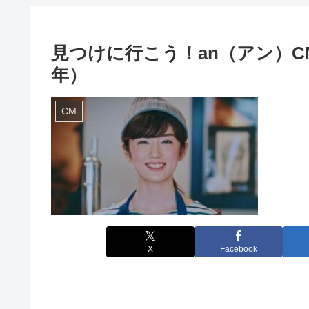
見つけに行こう！an（アン）C
年）
CM
X
Facebook