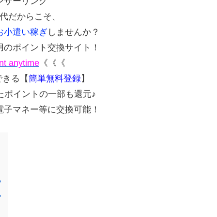
ンサーリンク
代だからこそ、
お小遣い稼ぎ
しませんか？
用のポイント交換サイト！
nt anytime
《《《
できる【
簡単無料登録
】
たポイントの一部も還元♪
電子マネー等に交換可能！
？
？