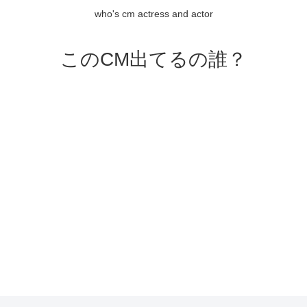
who's cm actress and actor
このCM出てるの誰？