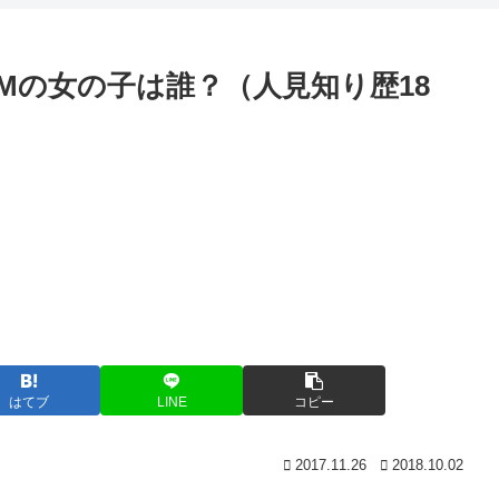
Mの女の子は誰？（人見知り歴18
はてブ
LINE
コピー
2017.11.26
2018.10.02