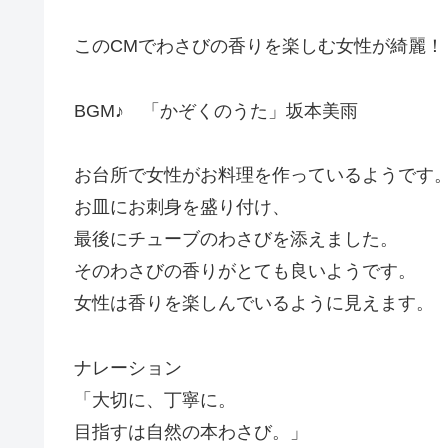
このCMでわさびの香りを楽しむ女性が綺麗！
BGM♪ 「かぞくのうた」坂本美雨
お台所で女性がお料理を作っているようです
お皿にお刺身を盛り付け、
最後にチューブのわさびを添えました。
そのわさびの香りがとても良いようです。
女性は香りを楽しんでいるように見えます。
ナレーション
「大切に、丁寧に。
目指すは自然の本わさび。」