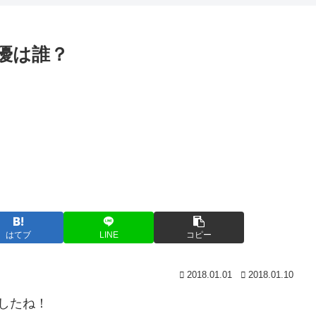
優は誰？
はてブ
LINE
コピー
2018.01.01
2018.01.10
したね！