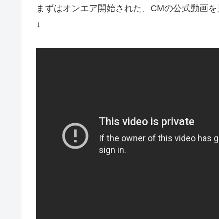
まずはオンエア開始された、CMの公式動画を
↓