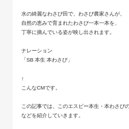
水の綺麗なわさび田で、わさび農家さんが、
自然の恵みで育まれたわさび一本一本を、
丁寧に摘んでいる姿が映し出されます。
ナレーション
「SB 本生 本わさび」
↑
こんなCMです。
この記事では、このエスビー本生・本わさびの
などを紹介していきます。