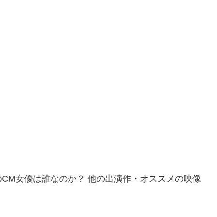
CM女優は誰なのか？ 他の出演作・オススメの映像