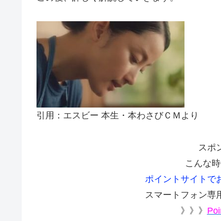
引用：エスビー 本生・本わさびＣＭより
スポ
こんな時
ポイントサイトで
スマートフォン専
》》》
Poi