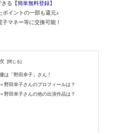
できる【
簡単無料登録
】
たポイントの一部も還元♪
電子マネー等に交換可能！
次
女優は「野田幸子」さん！
優＝野田幸子さんのプロフィールは？
優＝野田幸子さんの他の出演作品は？