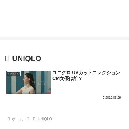
UNIQLO
ユニクロ UVカットコレクション
UNIQLO
CM女優は誰？
2019.03.29
ホーム
UNIQLO