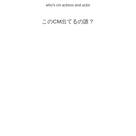
who's cm actress and actor
このCM出てるの誰？