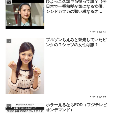
ひよっこ久坂早苗役って誰？（今
TV
日本で一番前髪が気になる女優、
シシドカフカの類い稀なる才
能！）
2017.09.01
ブルゾンちえみと並走していたピ
TV
ンクのＴシャツの女性は誰？
2017.08.27
ホラー見るならFOD（フジテレビ
TV
オンデマンド）