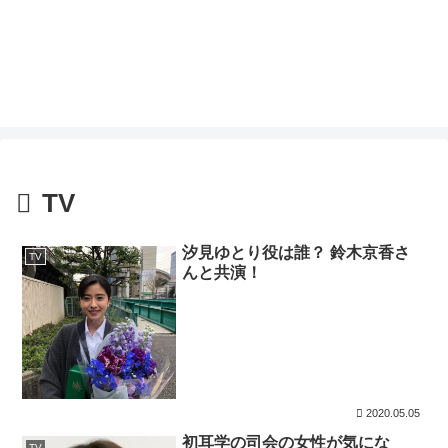
TV
汐見ゆとり役は誰？ 鈴木京香さ
TV
んと共演！
2020.05.05
初耳学の司会の女性が気にな
TV