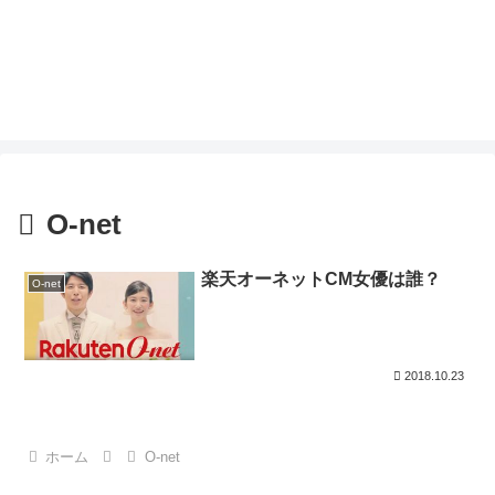
O-net
楽天オーネットCM女優は誰？
O-net
2018.10.23
ホーム
O-net