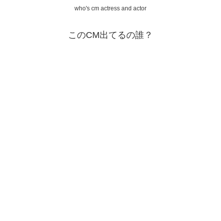
who's cm actress and actor
このCM出てるの誰？