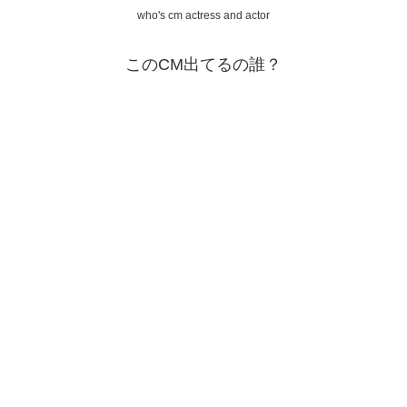
who's cm actress and actor
このCM出てるの誰？