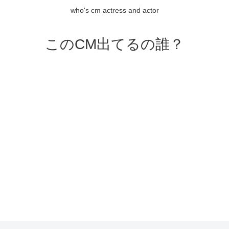
who's cm actress and actor
このCM出てるの誰？