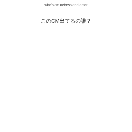
who's cm actress and actor
このCM出てるの誰？