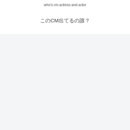
who's cm actress and actor
このCM出てるの誰？