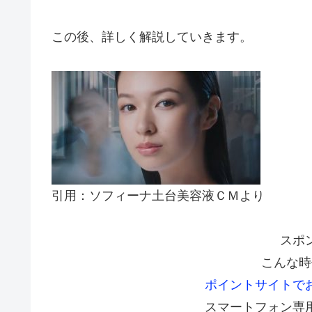
この後、詳しく解説していきます。
引用：ソフィーナ土台美容液ＣＭより
スポ
こんな時
ポイントサイトで
スマートフォン専