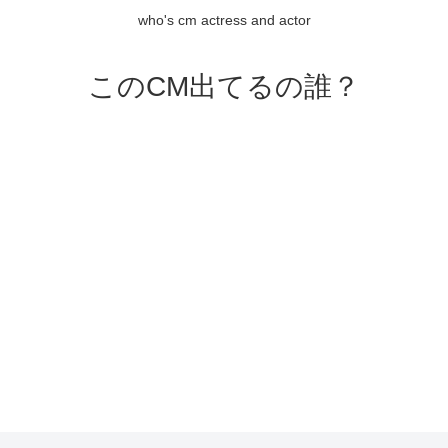
who's cm actress and actor
このCM出てるの誰？