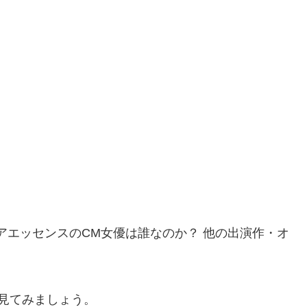
ースケアエッセンスのCM女優は誰なのか？ 他の出演作・オ
見てみましょう。