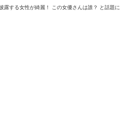
披露する女性が綺麗！ この女優さんは誰？ と話題に