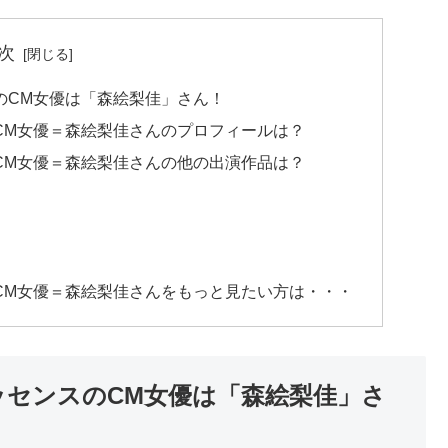
次
ンスのCM女優は「森絵梨佳」さん！
センスCM女優＝森絵梨佳さんのプロフィールは？
センスCM女優＝森絵梨佳さんの他の出演作品は？
センスCM女優＝森絵梨佳さんをもっと見たい方は・・・
アエッセンスのCM女優は「森絵梨佳」さ