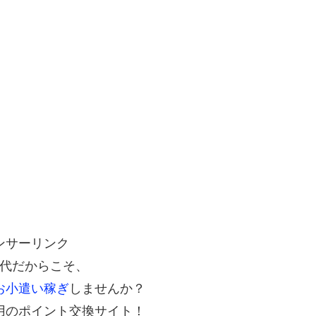
ンサーリンク
代だからこそ、
お小遣い稼ぎ
しませんか？
用のポイント交換サイト！