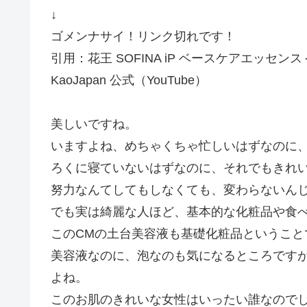
↓
ゴメンナサイ！リンク切れです！
引用：花王 SOFINA iP ベースケアエッセン
KaoJapan 公式（YouTube）
美しいですね。
いますよね、めちゃくちゃ忙しいはずなのに
ろくに寝ていないはずなのに、それでもきれ
努力なんてしてもしなくても、変わらないん
でも実は綺麗な人ほど、基本的な化粧品や食
このCMの土台美容液も基礎化粧品ということ
美容液なのに、泡なのも気になるところです
よね。
このお肌のきれいな女性はいったい誰なので