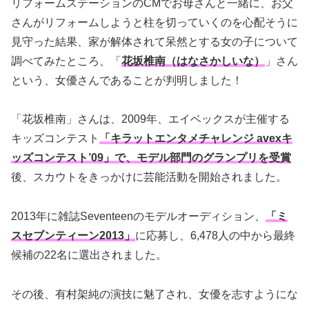
リフォームステーションのCMでお母さんと一緒に、お父
さんがリフォームしようと柱を切っていくのを心配そうに
見守った結果、家が解体されて呆然とする女の子について
調べてみたところ、「
花坂椎南（はなさかしいな）
」さん
という、女優さんであることが判明しました！
「花坂椎南」さんは、2009年、エイベックスが主催する
キッズコンテスト
「キラットエンタメチャレンジ avexキ
ッズコンテスト’09」で、モデル部門のグランプリを受賞
後、スカウトをきっかけに芸能活動を開始されました。
2013年に雑誌Seventeenのモデルオーディション、
「ミ
スセブンティーン2013」
に応募し、6,478人の中から最終
候補の22名に選出されました。
その後、有村架純の演技に魅了され、女優を志すようにな