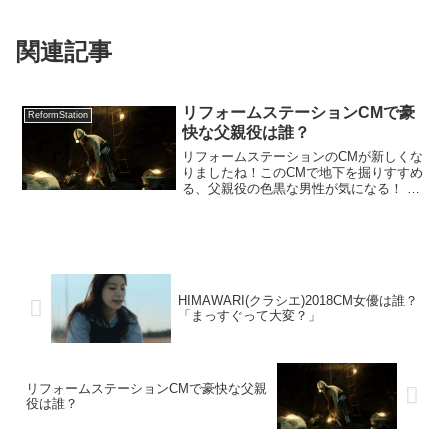
関連記事
リフォームステーションCMで豪
ReformStation
快な父親役は誰？
リフォームステーションのCMが新しくな
りましたね！このCMで地下を掘りすすめ
る、父親役の色黒な男性が気になる！ こ
の俳優さんは誰？ と話題になっていま
す！泥だらけで地下を掘る男性。「あと
もう少しだぁ！」上から妻と娘が心配そ
うに見守る中、大き...
HIMAWARI(クラシエ)2018CM女優は誰？
「まっすぐって大変？」
リフォームステーションCMで豪快な父親
役は誰？