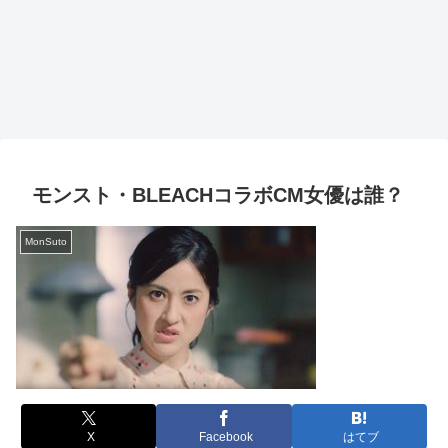
モンスト・BLEACHコラボCM女優は誰？
MonSuto
X
Facebook
はてブ