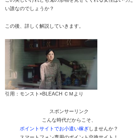
い誰なのでしょうか？
この後、詳しく解説していきます。
引用：モンスト×BLEACH ＣＭより
スポンサーリンク
こんな時代だからこそ、
ポイントサイトでお小遣い稼ぎ
しませんか？
スマートフォン専用のポイント交換サイト！