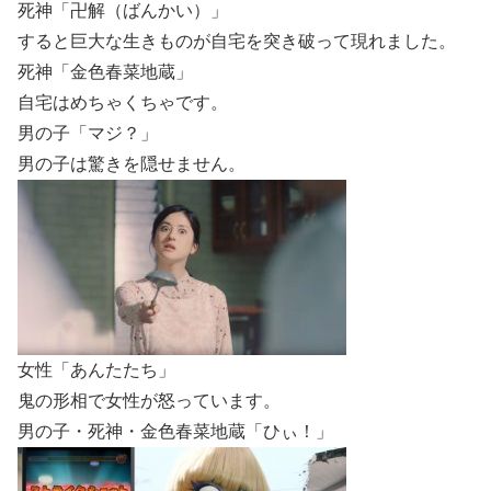
死神「卍解（ばんかい）」
すると巨大な生きものが自宅を突き破って現れました。
死神「金色春菜地蔵」
自宅はめちゃくちゃです。
男の子「マジ？」
男の子は驚きを隠せません。
女性「あんたたち」
鬼の形相で女性が怒っています。
男の子・死神・金色春菜地蔵「ひぃ！」