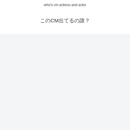
who's cm actress and actor
このCM出てるの誰？