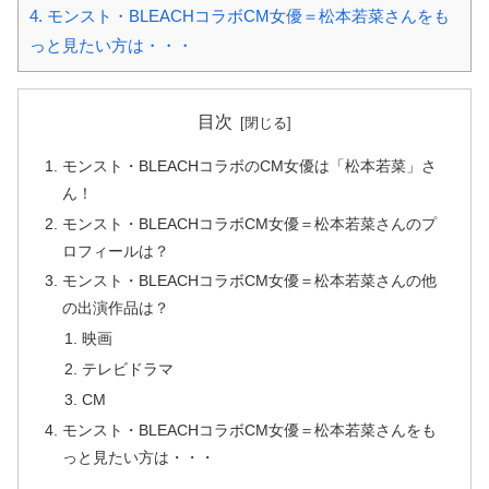
4.
モンスト・BLEACHコラボCM女優＝松本若菜さんをも
っと見たい方は・・・
目次
モンスト・BLEACHコラボのCM女優は「松本若菜」さ
ん！
モンスト・BLEACHコラボCM女優＝松本若菜さんのプ
ロフィールは？
モンスト・BLEACHコラボCM女優＝松本若菜さんの他
の出演作品は？
映画
テレビドラマ
CM
モンスト・BLEACHコラボCM女優＝松本若菜さんをも
っと見たい方は・・・