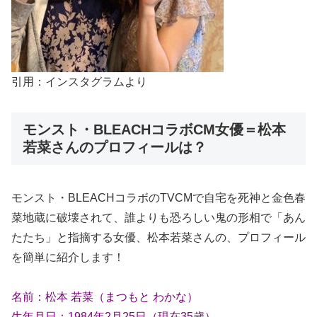
引用：インスタグラムより
モンスト・BLEACHコラボCM女優＝松本
若菜さんのプロフィールは？
モンスト・BLEACHコラボのTVCMで自宅を死神と金色春
菜地蔵に破壊されて、誰よりも恐ろしい鬼の形相で「あん
たたち」と指摘する女優、松本若菜さんの、プロフィール
を簡単に紹介します！
名前：松本 若菜（まつもと わかな）
生年月日：1984年2月25日（現在35歳）