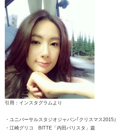
引用：インスタグラムより
・ユニバーサルスタジオジャパン｢クリスマス2015｣
・江崎グリコ BITTE「内田バリスタ」篇