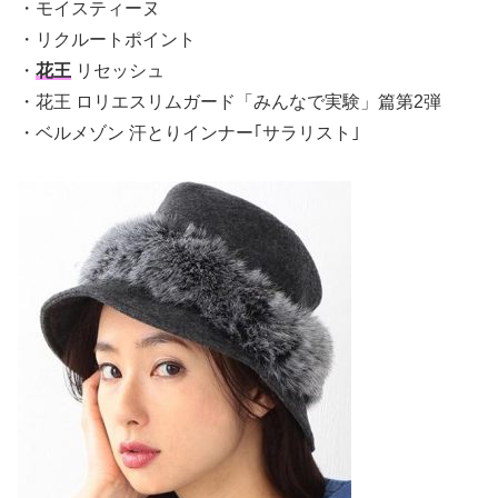
・モイスティーヌ
・リクルートポイント
・
花王
リセッシュ
・花王 ロリエスリムガード「みんなで実験」篇第2弾
・ベルメゾン 汗とりインナー｢サラリスト｣