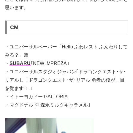
思います。
CM
・ユニバーサルペーパー「Hello ふわレスト ふんわりして
みる？」篇
・
SUBARU
｢NEW IMPREZA｣
・ユニバーサルスタジオジャパン｢ドラゴンクエスト･ザ･
リアル｣、｢ドラゴンクエスト･ザ･リアル 勇者の僕が、目
を覚ます！ ｣
・イトーヨカドー GALLORIA
・マクドナルド｢森永ミルクキャラメル｣