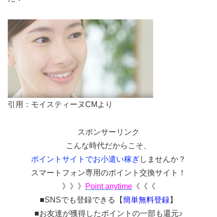
引用：モイスティーヌCMより
スポンサーリンク
こんな時代だからこそ、
ポイントサイトでお小遣い稼ぎ
しませんか？
スマートフォン専用のポイント交換サイト！
》》》
Point anytime
《《《
■SNSでも登録できる【
簡単無料登録
】
■お友達が獲得したポイントの一部も還元♪