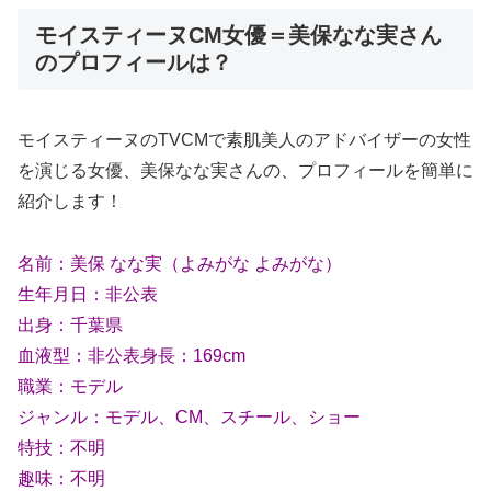
モイスティーヌCM女優＝美保なな実さん
のプロフィールは？
モイスティーヌのTVCMで素肌美人のアドバイザーの女性
を演じる女優、美保なな実さんの、プロフィールを簡単に
紹介します！
名前：美保 なな実（よみがな よみがな）
生年月日：非公表
出身：千葉県
血液型：非公表身長：169cm
職業：モデル
ジャンル：モデル、CM、スチール、ショー
特技：不明
趣味：不明