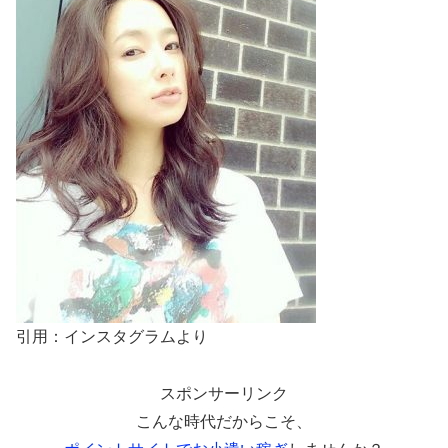
引用：インスタグラムより
スポンサーリンク
こんな時代だからこそ、