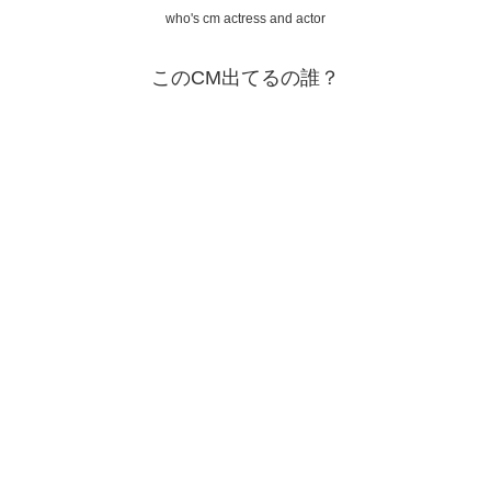
who's cm actress and actor
このCM出てるの誰？