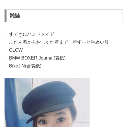
雑誌
・すてきにハンドメイド
・ふだん着からおしゃれ着まで一年ずっと手ぬい服
・GLOW
・BMW BOXER Journal(表紙)
・BikeJIN(含表紙)