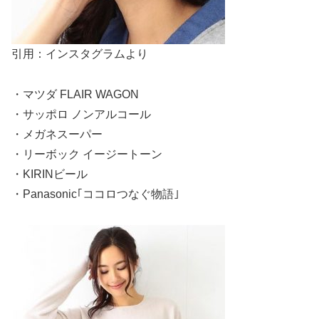
引用：インスタグラムより
・マツダ FLAIR WAGON
・サッポロ ノンアルコール
・メガネスーパー
・リーボック イージートーン
・KIRINビール
・Panasonic｢ココロつなぐ物語｣