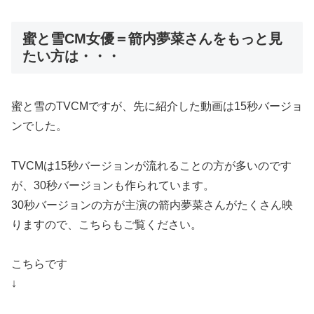
蜜と雪CM女優＝箭内夢菜さんをもっと見
たい方は・・・
蜜と雪のTVCMですが、先に紹介した動画は15秒バージョ
ンでした。
TVCMは15秒バージョンが流れることの方が多いのです
が、30秒バージョンも作られています。
30秒バージョンの方が主演の箭内夢菜さんがたくさん映
りますので、こちらもご覧ください。
こちらです
↓