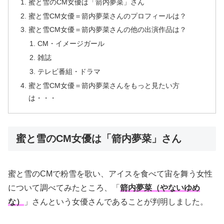
蜜と雪のCM女優は「箭内夢菜」さん
蜜と雪CM女優＝箭内夢菜さんのプロフィールは？
蜜と雪CM女優＝箭内夢菜さんの他の出演作品は？
CM・イメージガール
雑誌
テレビ番組・ドラマ
蜜と雪CM女優＝箭内夢菜さんをもっと見たい方
は・・・
蜜と雪のCM女優は「箭内夢菜」さん
蜜と雪のCMで粉雪を歌い、アイスを食べて宙を舞う女性
について調べてみたところ、「
箭内夢菜（やないゆめ
な）
」さんという女優さんであることが判明しました。