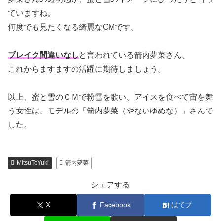
ていますね。
何度でも見たくなる綺麗なCMです。
ブレイク間違いなし
と言われている箭内夢菜さん。
これからますますの活躍に期待しましょう。
以上、蜜と雪のＣＭで粉雪を歌い、アイスを食べて宙を舞
う女性は、モデルの「箭内夢菜（やないゆめな）」さんで
した。
MitsuToYuki
箭内夢菜
シェアする
X
Facebook
はてブ