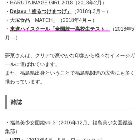
・HARUTA IMAGE GIRL 2018（2018年2月）
・
Dejavu「塗るつけまつげ」
（2018年3月 – ）
・大塚食品「MATCH」（2018年4月 – ）
・
東進ハイスクール「全国統一高校生テスト」
（2018年5
月 – ）
夢菜さんは、クリアで爽やかな印象から様々なイメージガ
ールに選ばれています。
また、福島県出身ということで福島県関連の広告にも多く
携わっています。
雑誌
・福島美少女図鑑vol.3（2016年12月、福島美少女図鑑編
集部）