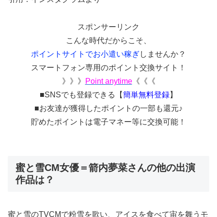
スポンサーリンク
こんな時代だからこそ、
ポイントサイトでお小遣い稼ぎ
しませんか？
スマートフォン専用のポイント交換サイト！
》》》
Point anytime
《《《
■SNSでも登録できる【
簡単無料登録
】
■お友達が獲得したポイントの一部も還元♪
貯めたポイントは電子マネー等に交換可能！
蜜と雪CM女優＝箭内夢菜さんの他の出演
作品は？
蜜と雪のTVCMで粉雪を歌い、アイスを食べて宙を舞うモ