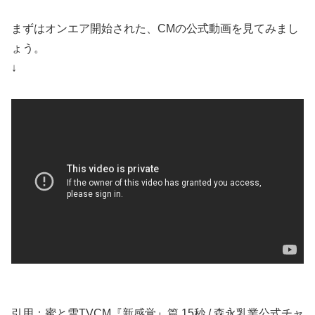
まずはオンエア開始された、CMの公式動画を見てみまし
ょう。
↓
引用：蜜と雪TVCM『新感覚』篇 15秒 / 森永乳業公式チャ