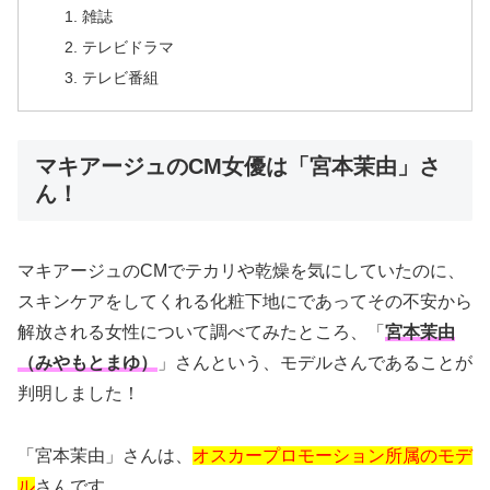
雑誌
テレビドラマ
テレビ番組
マキアージュのCM女優は「宮本茉由」さ
ん！
マキアージュのCMでテカリや乾燥を気にしていたのに、
スキンケアをしてくれる化粧下地にであってその不安から
解放される女性について調べてみたところ、「
宮本茉由
（みやもとまゆ）
」さんという、モデルさんであることが
判明しました！
「宮本茉由」さんは、
オスカープロモーション所属のモデ
ル
さんです。