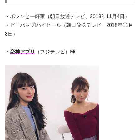
・ポツンと一軒家（朝日放送テレビ、2018年11月4日）
・ビーバップ!ハイヒール（朝日放送テレビ、2018年11月
8日）
・
恋神アプリ
（フジテレビ）MC