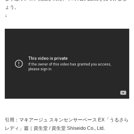
ょう。
↓
引用：マキアージュ スキンセンサーベース EX「うるさら
レディ」篇｜資生堂 / 資生堂 Shiseido Co., Ltd.