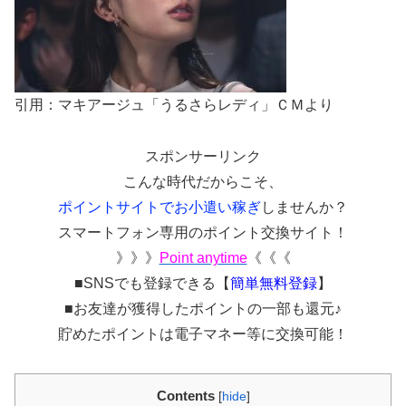
引用：マキアージュ「うるさらレディ」ＣＭより
スポンサーリンク
こんな時代だからこそ、
ポイントサイトでお小遣い稼ぎ
しませんか？
スマートフォン専用のポイント交換サイト！
》》》
Point anytime
《《《
■SNSでも登録できる【
簡単無料登録
】
■お友達が獲得したポイントの一部も還元♪
貯めたポイントは電子マネー等に交換可能！
Contents
[
hide
]