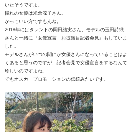
いたそうですよ。
憧れの女優は米倉涼子さん。
かっこいい方ですもんね。
2018年にはタレントの岡田結実さん、モデルの玉田詩織
さんと一緒に『女優宣言 お披露目記者会見』もしていま
した。
モデルさんがいつの間にか女優さんになっていることはよ
くあると思うのですが、記者会見で女優宣言をするなんて
珍しいのですよね。
でもオスカープロモーションの伝統みたいです。