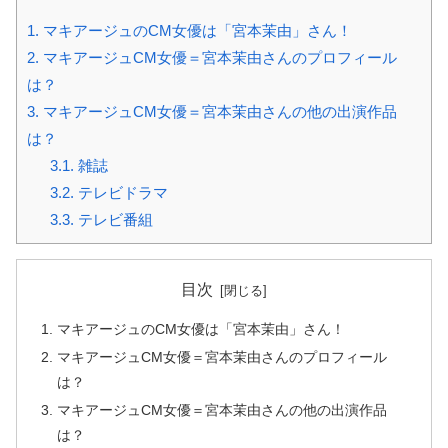
1.
マキアージュのCM女優は「宮本茉由」さん！
2.
マキアージュCM女優＝宮本茉由さんのプロフィール
は？
3.
マキアージュCM女優＝宮本茉由さんの他の出演作品
は？
3.1.
雑誌
3.2.
テレビドラマ
3.3.
テレビ番組
目次
マキアージュのCM女優は「宮本茉由」さん！
マキアージュCM女優＝宮本茉由さんのプロフィール
は？
マキアージュCM女優＝宮本茉由さんの他の出演作品
は？