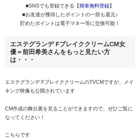
■SNSでも登録できる【
簡単無料登録
】
■お友達が獲得したポイントの一部も還元♪
貯めたポイントは電子マネー等に交換可能！
エステグランデ FブレイククリームCM女
優＝前田希美さんをもっと見たい方
は・・・
エステグランデ FブレイククリームのTVCMですが、メイ
キング映像も公開されています
CM作成の舞台裏を見ることができますので、ぜひご覧に
なってください！
こちらです