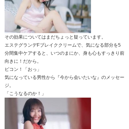
その効果についてはまだちょっと疑っています。
エステグランデFブレイククリームで、気になる部分を5
分間集中ケアすると、いつのまにか、身も心もすっきり前
向きに！だから。
ピコン！「おっ」
気になっている男性から『今から会いたいな』のメッセー
ジ。
「こうなるのか！」