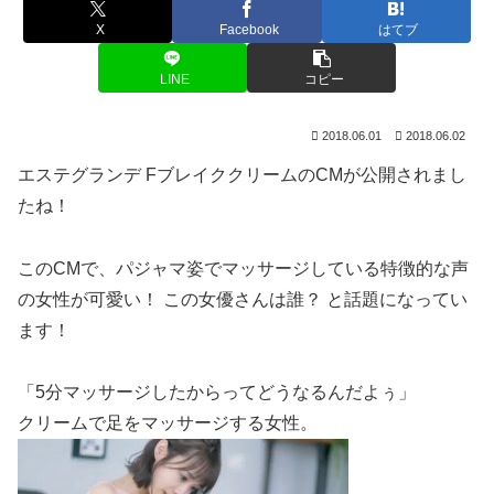
X
Facebook
はてブ
LINE
コピー
2018.06.01
2018.06.02
エステグランデ FブレイククリームのCMが公開されまし
たね！
このCMで、パジャマ姿でマッサージしている特徴的な声
の女性が可愛い！ この女優さんは誰？ と話題になってい
ます！
「5分マッサージしたからってどうなるんだよぅ」
クリームで足をマッサージする女性。