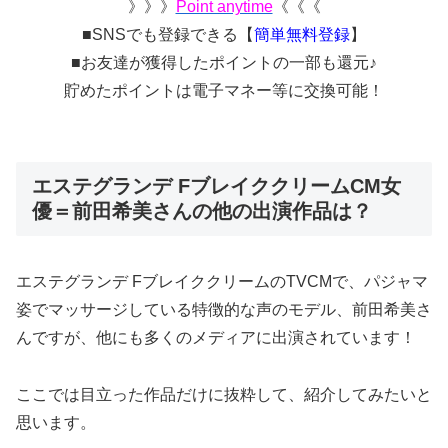
》》》
Point anytime
《《《
■SNSでも登録できる【
簡単無料登録
】
■お友達が獲得したポイントの一部も還元♪
貯めたポイントは電子マネー等に交換可能！
エステグランデ FブレイククリームCM女
優＝前田希美さんの他の出演作品は？
エステグランデ FブレイククリームのTVCMで、パジャマ
姿でマッサージしている特徴的な声のモデル、前田希美さ
んですが、他にも多くのメディアに出演されています！
ここでは目立った作品だけに抜粋して、紹介してみたいと
思います。