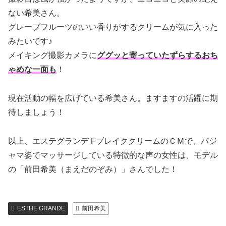
ない希美さん。
グレープフルーツのいい香りがするクリームが気に入った
みたいです♪
メイキング撮影カメラに
ググッと寄っていたずらするおち
ゃめな一面も
！
現在活動の幅を広げている希美さん。ますますの活躍に期
待しましょう！
以上、エステグランデ FブレイククリームのＣＭで、パジ
ャマ姿でマッサージしている特徴的な声の女性は、モデル
の「前田希美（まえだのぞみ）」さんでした！
ESTHE GRANDE
前田希美