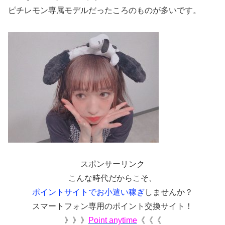
ピチレモン専属モデルだったころのものが多いです。
スポンサーリンク
こんな時代だからこそ、
ポイントサイトでお小遣い稼ぎ
しませんか？
スマートフォン専用のポイント交換サイト！
》》》
Point anytime
《《《