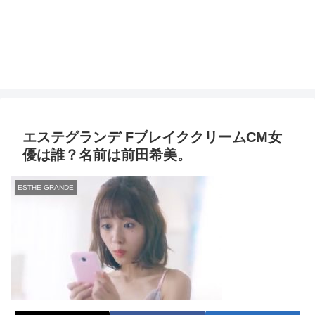
エステグランデ FブレイククリームCM女
優は誰？名前は前田希美。
ESTHE GRANDE