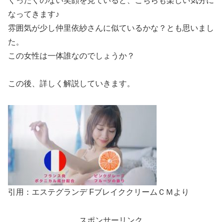
くったくのない笑顔を見ていると、こちらも楽しい気分に
なってきます♪
雰囲気が少し仲里依紗さんに似ているかな？とも思いまし
た。
この女性は一体誰なのでしょうか？
この後、詳しく解説していきます。
引用：エステグランデ FブレイククリームＣＭより
スポンサーリンク