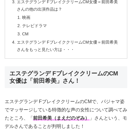
エステグランデ FブレイククリームCM女優＝前田希美
さんの他の出演作品は？
映画
テレビドラマ
CM
エステグランデ FブレイククリームCM女優＝前田希美
さんをもっと見たい方は・・・
エステグランデ FブレイククリームのCM
女優は「前田希美」さん！
エステグランデ FブレイククリームのCMで、パジャマ姿
でマッサージしている特徴的な声の女性について調べてみ
たところ、「
前田希美（まえだのぞみ）
」さんという、モ
デルさんであることが判明しました！