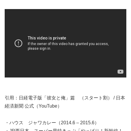
引用：日経電子版「彼女と俺」篇 （スタート割） / 日本
経済新聞 公式（YouTube）
・ハウス ジャワカレー（2014.6 – 2015.6）
・JR西日本 スーパー早特きっぷ「やっぱり！新幹線！