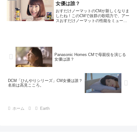
黒な衣装に包まれ...
女優は誰？
おすだけノーマットのCMが新しくなりま
したね！このCMで抜群の歌唱力で、アー
スおすだけノーマットの性能をミュージ
カル調に説明する女性がカッコイイ！ こ
の女優さんは誰？ と話題になっていま
す！ 女性「あ!蚊だ!っと思ったら」女性
の周りを蚊が飛...
Panasonic Homes CMで母親役を演じる
女優は誰？
DCM「ひんやりシリーズ」CM女優は誰？
名前は高見こころ。
ホーム
Earth