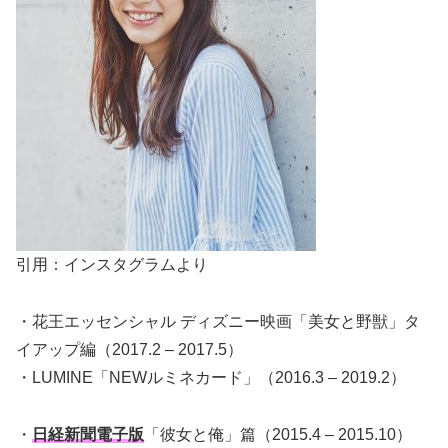
引用：インスタグラムより
・花王エッセンシャル ディズニー映画「美女と野獣」タ
イアップ編（2017.2 – 2017.5）
・LUMINE「NEWルミネカード」（2016.3 – 2019.2）
・
日経新聞電子版
「彼女と俺」篇（2015.4 – 2015.10）