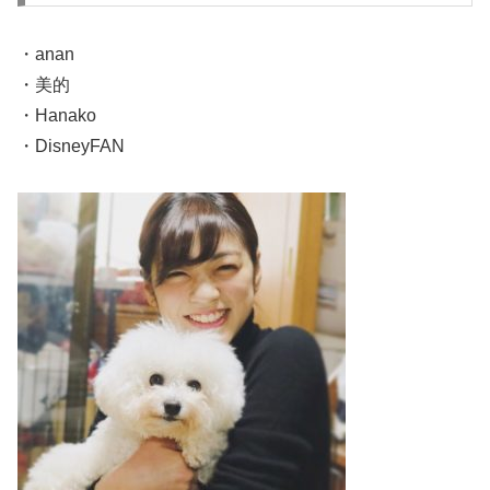
・anan
・美的
・Hanako
・DisneyFAN