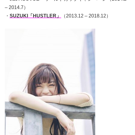
– 2014.7）
・
SUZUKI「HUSTLER」
（2013.12 – 2018.12）