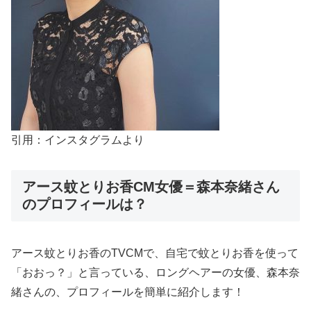
引用：インスタグラムより
アース蚊とりお香CM女優＝森本奈緒さん
のプロフィールは？
アース蚊とりお香のTVCMで、自宅で蚊とりお香を使って
「おおっ？」と言っている、ロングヘアーの女優、森本奈
緒さんの、プロフィールを簡単に紹介します！