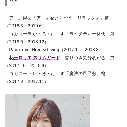
・アース製薬「アース蚊とりお香 リラックス」篇
（2018.6 – 2019.6）
・コカコーラ い・ろ・は・す「ライチティー休憩」篇
（2018.6 – 2018.12）
・Panasonic Home&Living（2017.11 – 2018.3）
・
花王ロリエ スリムガード
「香りつき気分あがる」篇
（2017.10 – 2018.4）
・コカコーラ い・ろ・は・す「魔法の風呂敷」篇
（2017.8 – 2017.11）