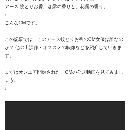
アース 蚊とりお香。森露の香りと、花露の香り。
↑
こんなCMです。
この記事では、このアース蚊とりお香のCM女優は誰なの
か？ 他の出演作・オススメの映像などを紹介していきま
す。
まずはオンエア開始された、CMの公式動画を見てみまし
ょう。
↓