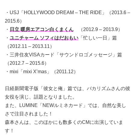
・USJ「HOLLYWOOD DREAM – THE RIDE」（2013.6 –
2015.6）
・
日立 暖房エアコン白くまくん
（2012.9 – 2013.9）
・
ユニチャーム ソフィはだおもい
「忙しい一日」篇
（2012.11 – 2013.11）
・三井住友VISAカード「サウンドロゴメッセージ」篇
（2012.7 – 2015.6）
・mixi「mixi X’mas」（2011.12）
日経新聞電子版「彼女と俺」篇では、バカリズムさんの彼
女役を演じ、話題となりました。
また、LUMINE「NEWルミネカード」では、自然な美し
さで注目されました！
森本さんは、このほかにも数多くのCMに出演していま
す！