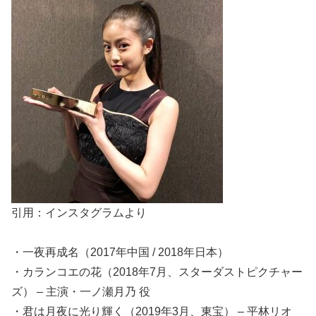
引用：インスタグラムより
・一夜再成名（2017年中国 / 2018年日本）
・カランコエの花（2018年7月、スターダストピクチャー
ズ） – 主演・一ノ瀬月乃 役
・君は月夜に光り輝く（2019年3月、東宝） – 平林リオ