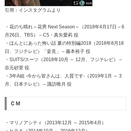
引用：インスタグラムより
・花のち晴れ～花男 Next Season～（2018年4月17日 – 6
月26日、TBS） – C5・真矢愛莉 役
・ほんとにあった怖い話 夏の特別編2018（2018年8月18
日、フジテレビ）「姿見」 – 藤本裕子 役
・SUITS/スーツ（2018年10月 ～ 12月、フジテレビ） –
谷元砂里 役
・3年A組 -今から皆さんは、人質です-（2019年1月 ～ 3
月、日本テレビ） – 諏訪唯月 役
ＣＭ
・マリノアシティ（2013年12月 ～ 2015年4月）
・ヒラキ（2014年10月 ～ 2016年12月）