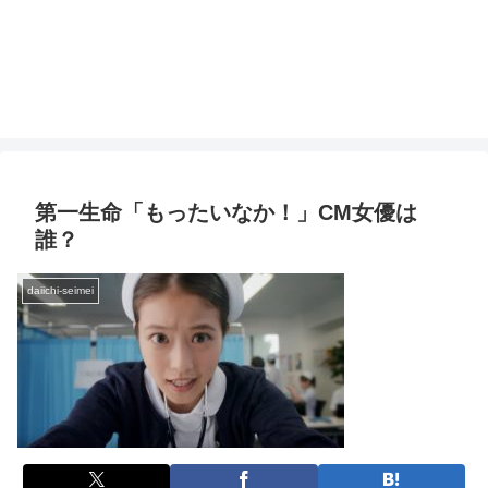
第一生命「もったいなか！」CM女優は
誰？
daiichi-seimei