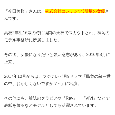
「今田美桜」さんは、
株式会社コンテンツ3所属の女優
さ
んです。
高校2年生16歳の時に福岡の天神でスカウトされ、福岡の
モデル事務所に所属しました。
その後、女優になりたいと強い意志があり、2016年8月に
上京。
2017年10月からは、フジテレビ月9ドラマ『民衆の敵～世
の中、おかしくないですか!?～』に出演。
その他にも、雑誌のグラビアや『Ray』、『ViVi』などで
表紙を飾るなどモデルとしても活躍されています。