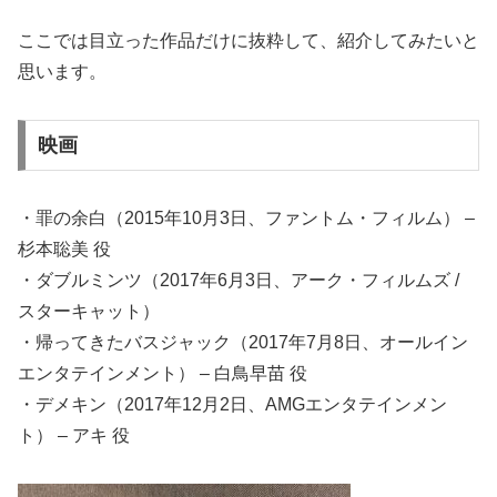
ここでは目立った作品だけに抜粋して、紹介してみたいと
思います。
映画
・罪の余白（2015年10月3日、ファントム・フィルム） –
杉本聡美 役
・ダブルミンツ（2017年6月3日、アーク・フィルムズ /
スターキャット）
・帰ってきたバスジャック（2017年7月8日、オールイン
エンタテインメント） – 白鳥早苗 役
・デメキン（2017年12月2日、AMGエンタテインメン
ト） – アキ 役