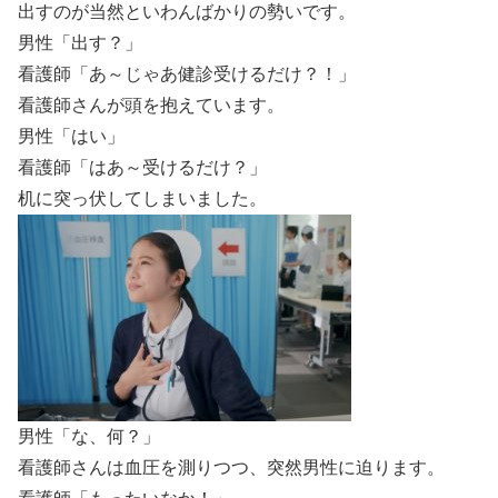
出すのが当然といわんばかりの勢いです。
男性「出す？」
看護師「あ～じゃあ健診受けるだけ？！」
看護師さんが頭を抱えています。
男性「はい」
看護師「はあ～受けるだけ？」
机に突っ伏してしまいました。
男性「な、何？」
看護師さんは血圧を測りつつ、突然男性に迫ります。