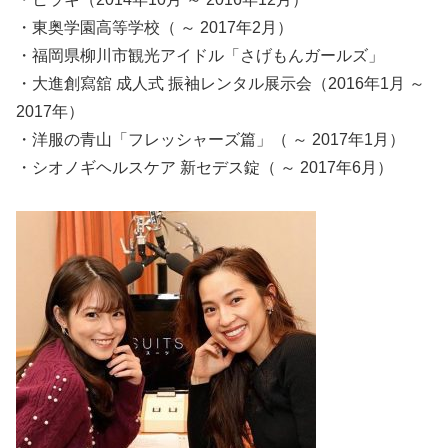
・東奥学園高等学校（ ～ 2017年2月）
・福岡県柳川市観光アイドル「さげもんガールズ」
・大進創寫舘 成人式 振袖レンタル展示会（2016年1月 ～
2017年）
・洋服の青山「フレッシャーズ篇」（ ～ 2017年1月）
・シオノギヘルスケア 新セデス錠（ ～ 2017年6月）