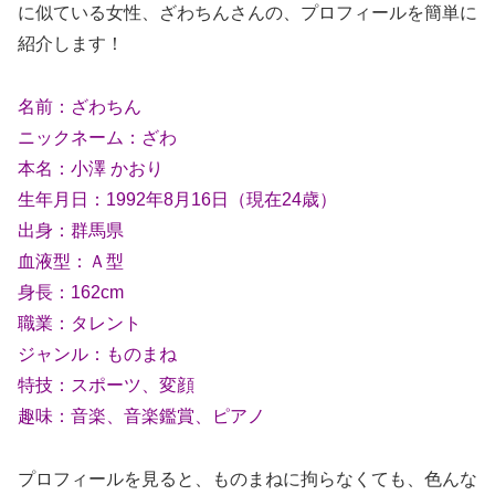
に似ている女性、ざわちんさんの、プロフィールを簡単に
紹介します！
名前：ざわちん
ニックネーム：ざわ
本名：小澤 かおり
生年月日：1992年8月16日（現在24歳）
出身：群馬県
血液型：Ａ型
身長：162cm
職業：タレント
ジャンル：ものまね
特技：スポーツ、変顔
趣味：音楽、音楽鑑賞、ピアノ
プロフィールを見ると、ものまねに拘らなくても、色んな