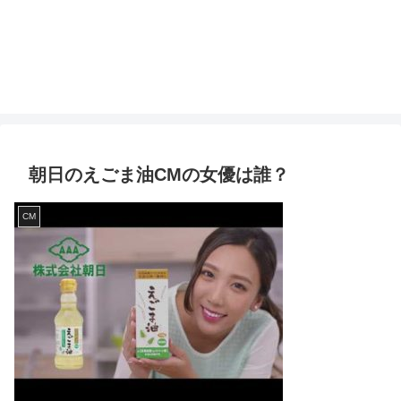
朝日のえごま油CMの女優は誰？
CM