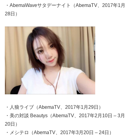
・AbemaWaveサタデーナイト（AbemaTV、2017年1月
28日）
・人狼ライブ（AbemaTV、2017年1月29日）
・美の対談 Beautys（AbemaTV、2017年2月10日 – 3月
20日）
・メシテロ（AbemaTV、2017年3月20日 – 24日）