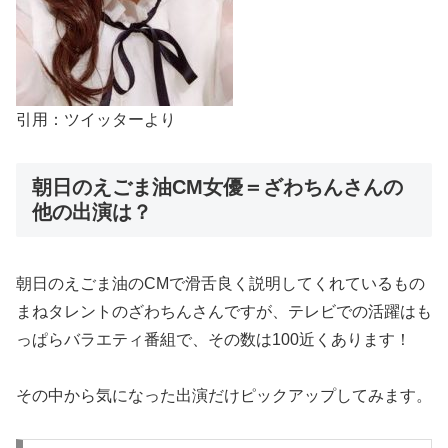
引用：ツイッターより
朝日のえごま油CM女優＝ざわちんさんの
他の出演は？
朝日のえごま油のCMで滑舌良く説明してくれているもの
まねタレントのざわちんさんですが、テレビでの活躍はも
っぱらバラエティ番組で、その数は100近くあります！
その中から気になった出演だけピックアップしてみます。