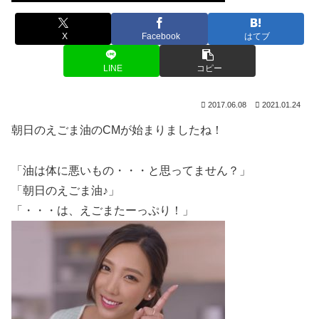
X
Facebook
はてブ
LINE
コピー
2017.06.08
2021.01.24
朝日のえごま油のCMが始まりましたね！
「油は体に悪いもの・・・と思ってません？」
「朝日のえごま油♪」
「・・・は、えごまたーっぷり！」