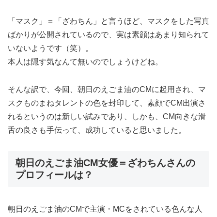
「マスク」＝「ざわちん」と言うほど、マスクをした写真
ばかりが公開されているので、実は素顔はあまり知られて
いないようです（笑）。
本人は隠す気なんて無いのでしょうけどね。
そんな訳で、今回、朝日のえごま油のCMに起用され、マ
スクものまねタレントの色を封印して、素顔でCM出演さ
れるというのは新しい試みであり、しかも、CM向きな滑
舌の良さも手伝って、成功していると思いました。
朝日のえごま油CM女優＝ざわちんさんの
プロフィールは？
朝日のえごま油のCMで主演・MCをされている色んな人