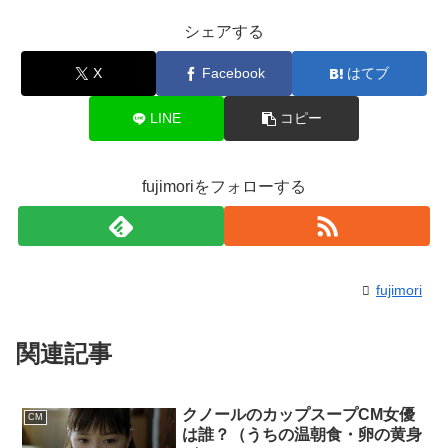
シェアする
X
Facebook
はてブ
LINE
コピー
fujimoriをフォローする
fujimori
関連記事
クノールのカップスープCM女優
CM
は誰？（うちの温朝食・卵の黄身