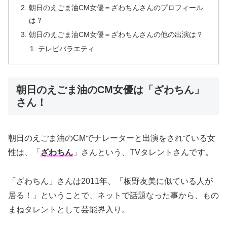
朝日のえごま油CM女優＝ざわちんさんのプロフィール
は？
朝日のえごま油CM女優＝ざわちんさんの他の出演は？
テレビバラエティ
朝日のえごま油のCM女優は「ざわちん」
さん！
朝日のえごま油のCMでナレーターと出演をされている女
性は、「
ざわちん
」さんという、TVタレントさんです。
「ざわちん」さんは2011年、「板野友美に似ている人が
居る！」ということで、ネットで話題なった事から、もの
まねタレントとして芸能界入り。