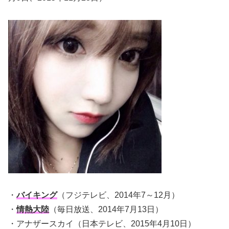
・
バイキング
（フジテレビ、2014年7～12月）
・
情熱大陸
（毎日放送、2014年7月13日）
・アナザースカイ（日本テレビ、2015年4月10日）