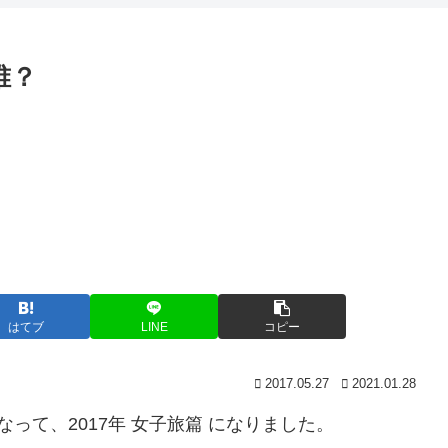
誰？
はてブ
LINE
コピー
2017.05.27
2021.01.28
なって、2017年 女子旅篇 になりました。