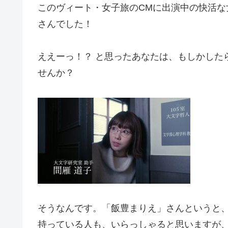
このヴィート・女子旅のCMに出演中の快活な
さんでした！
ええーっ！？ と思ったあなたは、もしかした
せんか？
そうなんです。「飯豊まりえ」さんというと
持っている人も、いらっしゃると思いますが