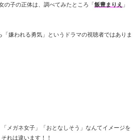
女の子の正体は、調べてみたところ「
飯豊まりえ
」
ら「嫌われる勇気」というドラマの視聴者ではありま
、「メガネ女子」「おとなしそう」なんてイメージを
、それは違います！！