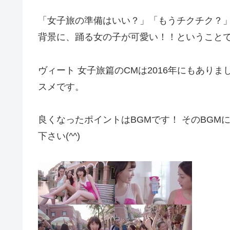
「女子旅の準備はいい？」「もうチクチク？
背景に、踊る女の子が可愛い！！ということ
ヴィート 女子旅篇のCMは2016年にもあり
スメです。
良くなったポイントはBGMです！ そのBGM
下さい(^^)