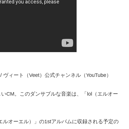
ヴィート（Veet）公式チャンネル（YouTube）
いCM。このダンサブルな音楽は、「lol（エルオー
l（エルオーエル）」の1stアルバムに収録される予定の