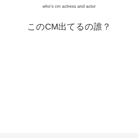
who's cm actress and actor
このCM出てるの誰？