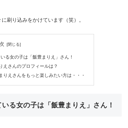
我々に刷り込みをかけています（笑）。
次
ている女の子は「飯豊まりえ」さん！
まりえさんのプロフィールは？
豊まりえさんをもっと楽しみたい方は・・・
ている女の子は「飯豊まりえ」さん！