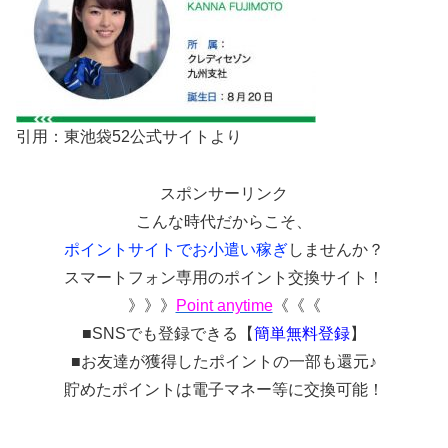
引用：東池袋52公式サイトより
スポンサーリンク
こんな時代だからこそ、
ポイントサイトでお小遣い稼ぎ
しませんか？
スマートフォン専用のポイント交換サイト！
》》》
Point anytime
《《《
■SNSでも登録できる【
簡単無料登録
】
■お友達が獲得したポイントの一部も還元♪
貯めたポイントは電子マネー等に交換可能！