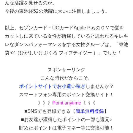
んな活躍を見せるのか。
今後の東池袋52の活躍に大いに注目しましょう。
以上、セゾンカード・UCカードApple PayのＣＭで髪を
カットしに来ている女性が所属していると思われるキレキ
レなダンスパフォーマンスをする女性グループは、「東池
袋52（ひがしいけぶくろ フィフティツー ）」でした！
スポンサーリンク
こんな時代だからこそ、
ポイントサイトでお小遣い稼ぎ
しませんか？
スマートフォン専用のポイント交換サイト！
》》》
Point anytime
《《《
■SNSでも登録できる【
簡単無料登録
】
■お友達が獲得したポイントの一部も還元♪
貯めたポイントは電子マネー等に交換可能！