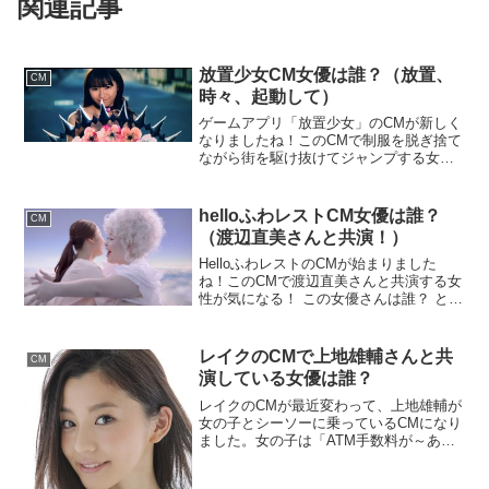
関連記事
放置少女CM女優は誰？（放置、
CM
時々、起動して）
ゲームアプリ「放置少女」のCMが新しく
なりましたね！このCMで制服を脱ぎ捨て
ながら街を駆け抜けてジャンプする女性
が気になる！ この女優さんは誰？ と話題
になっています！(画面)制服を着た少女が
走ってきます。鞄を投げ飛ばし、制服を
helloふわレストCM女優は誰？
CM
脱ぎ捨て。(...
（渡辺直美さんと共演！）
HelloふわレストのCMが始まりました
ね！このCMで渡辺直美さんと共演する女
性が気になる！ この女優さんは誰？ と話
題になっています！女性がトイレットペ
ーパーを補充のためにトイレのドアを開
けました。「えっっ？」するとそこに見
レイクのCMで上地雄輔さんと共
CM
たものは・・・...
演している女優は誰？
レイクのCMが最近変わって、上地雄輔が
女の子とシーソーに乗っているCMになり
ました。女の子は「ATM手数料が～ある
のと無いの～」と叫んでいます。声だけ
聞くと、足立梨花さんみたいですが違う