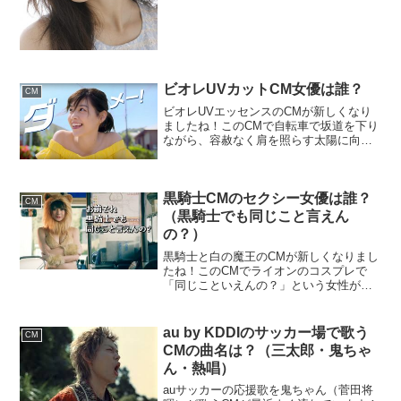
子です。かなりスタイルが良く、モデル
さんのようです。こ...
ビオレUVカットCM女優は誰？
CM
ビオレUVエッセンスのCMが新しくなり
ましたね！このCMで自転車で坂道を下り
ながら、容赦なく肩を照らす太陽に向か
ってビオレUVエッセンスを盾にして身を
守る女性が可愛い！ この女優さんは誰？
と話題になっています！(画面)きれいな街
並みの坂道...
黒騎士CMのセクシー女優は誰？
CM
（黒騎士でも同じこと言えん
の？）
黒騎士と白の魔王のCMが新しくなりまし
たね！このCMでライオンのコスプレで
「同じこといえんの？」という女性が可
愛いくてセクシー！ この女優さんは誰？
と話題になっています！ある食堂。高校
生風の男子がスマホを見て「バイトも面
au by KDDIのサッカー場で歌う
CM
白いことないなぁ」...
CMの曲名は？（三太郎・鬼ちゃ
ん・熱唱）
auサッカーの応援歌を鬼ちゃん（菅田将