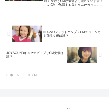
暉）が歌うCMが最近よく流れています！
このCMで熱唱する鬼ちゃんがカッコい
い。実際に歌ってるのは誰なの？
RADWIMPS？ それとも BUMP OF
CHICKEN ？などなど、話題沸騰です！
この記事...
NUOVOフィットパンプスCMでジェンカ
を踊る女優は誰？
JOYSOUNDキョクナビアプリCM女優は
誰？
ホーム
CM