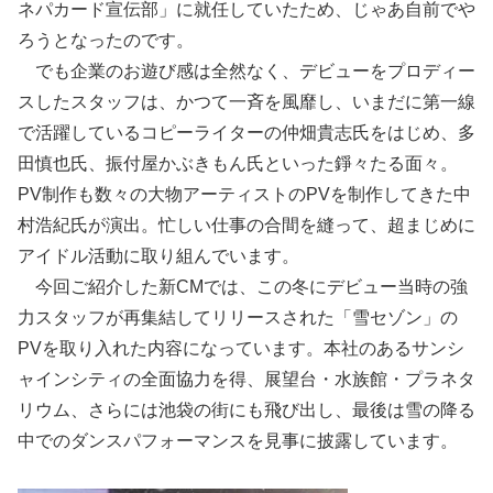
ネパカード宣伝部」に就任していたため、じゃあ自前でや
ろうとなったのです。
でも企業のお遊び感は全然なく、デビューをプロディー
スしたスタッフは、かつて一斉を風靡し、いまだに第一線
で活躍しているコピーライターの仲畑貴志氏をはじめ、多
田慎也氏、振付屋かぶきもん氏といった錚々たる面々。
PV制作も数々の大物アーティストのPVを制作してきた中
村浩紀氏が演出。忙しい仕事の合間を縫って、超まじめに
アイドル活動に取り組んでいます。
今回ご紹介した新CMでは、この冬にデビュー当時の強
力スタッフが再集結してリリースされた「雪セゾン」の
PVを取り入れた内容になっています。本社のあるサンシ
ャインシティの全面協力を得、展望台・水族館・プラネタ
リウム、さらには池袋の街にも飛び出し、最後は雪の降る
中でのダンスパフォーマンスを見事に披露しています。