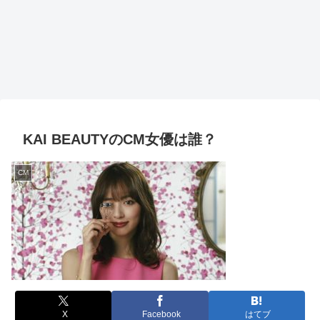
KAI BEAUTYのCM女優は誰？
CM
X
Facebook
はてブ