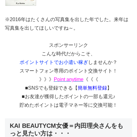
※2016年はたくさんの写真集を出した年でした。来年は
写真集を出してほしいですね～。
スポンサーリンク
こんな時代だからこそ、
ポイントサイトでお小遣い稼ぎ
しませんか？
スマートフォン専用のポイント交換サイト！
》》》
Point anytime
《《《
■SNSでも登録できる【
簡単無料登録
】
■お友達が獲得したポイントの一部も還元♪
貯めたポイントは電子マネー等に交換可能！
KAI BEAUTYCM女優＝内田理央さんをも
っと見たい方は・・・