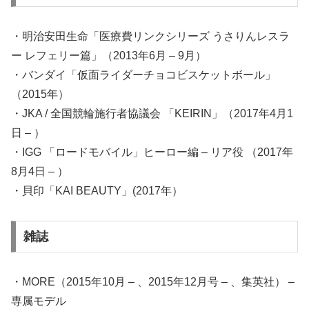
・明治安田生命「医療費リンクシリーズ うさりんレスラ
ー レフェリー篇」（2013年6月 – 9月）
・バンダイ「仮面ライダーチョコビスケットボール」
（2015年）
・JKA / 全国競輪施行者協議会 「KEIRIN」（2017年4月1
日 – ）
・IGG 「ロードモバイル」ヒーロー編 – リア役 （2017年
8月4日 – ）
・貝印「KAI BEAUTY」(2017年）
雑誌
・MORE（2015年10月 – 、2015年12月号 – 、集英社） –
専属モデル