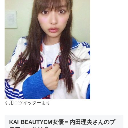
引用：ツイッターより
KAI BEAUTYCM女優＝内田理央さんのプ