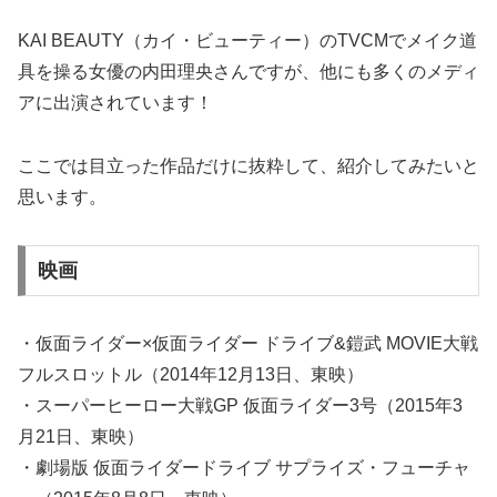
KAI BEAUTY（カイ・ビューティー）のTVCMでメイク道
具を操る女優の内田理央さんですが、他にも多くのメディ
アに出演されています！
ここでは目立った作品だけに抜粋して、紹介してみたいと
思います。
映画
・仮面ライダー×仮面ライダー ドライブ&鎧武 MOVIE大戦
フルスロットル（2014年12月13日、東映）
・スーパーヒーロー大戦GP 仮面ライダー3号（2015年3
月21日、東映）
・劇場版 仮面ライダードライブ サプライズ・フューチャ