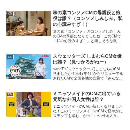
上げたり、うれしそうにスマホを検索す
るグレーのスーツを着たショートボブの
女性が可愛い！ この女優さんは誰？ と話
味の素コンソメCMの母親役と娘
CM
題になっています！...
役は誰？（コンソメしみしみ。私
の心読みすぎ！）
味の素「コンソメ」のコンソメしみしみ
のCMの季節になりましたね！このCMで
「私の心読みすぎ！」と楽しそうな親子
が今年も気になる～！ と話題になってい
ます！キッチンでお母さんがキャベツを
刻み、プチトマトを洗っているようで
スウェッターズ しまむらCM女優
CM
す。ダイニングに座った...
は誰？（見つかるがねー）
sweaT's(スウェッターズ)しまむらのCM
見ましたか？2017年4月からリニューアル
されたCMで全国各地の言葉で「みんなの
スウェッターズ」が「見つかるよ〜」と
言っています。そんな中で１人キラリと
光る女優さん、相楽樹を彷彿とさせる可
ミニッツメイドのCMに出ている
CM
愛い女...
元気な外国人女性は誰？
ミニッツメイドのCMが新しくなりました
ね！このミニッツメイドのCMで軽やかに
ステップを踏む、かっこいい外国人女性
は誰？と話題になっています。ミニッツ
メイドをおいしそうに飲む女性。軽やか
なステップが始まります。踊りながら洗