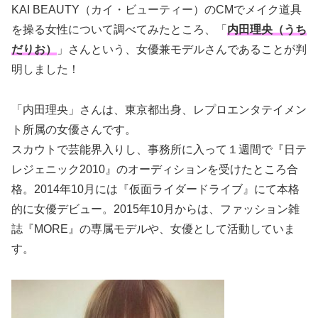
KAI BEAUTY（カイ・ビューティー）のCMでメイク道具
を操る女性について調べてみたところ、「
内田理央（うち
だりお）
」さんという、女優兼モデルさんであることが判
明しました！
「内田理央」さんは、東京都出身、レプロエンタテイメン
ト所属の女優さんです。
スカウトで芸能界入りし、事務所に入って１週間で『日テ
レジェニック2010』のオーディションを受けたところ合
格。2014年10月には『仮面ライダードライブ』にて本格
的に女優デビュー。2015年10月からは、ファッション雑
誌『MORE』の専属モデルや、女優として活動していま
す。