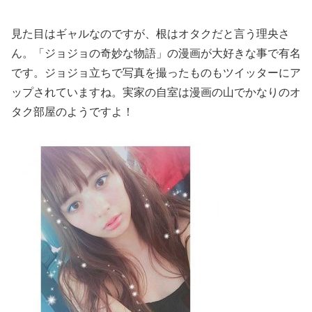
見た目はギャルなのですが、根はオタクだと言う理央さ
ん。「ジョジョの奇妙な物語」の漫画が大好きな事で有名
です。ジョジョ立ちで写真を撮ったものもツイッターにア
ップされていますね。実家の自室は漫画の山でかなりのオ
タク部屋のようですよ！