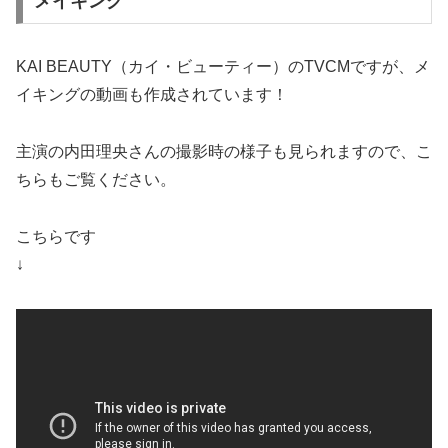
メイキング
KAI BEAUTY（カイ・ビューティー）のTVCMですが、メ
イキングの動画も作成されています！
主演の内田理央さんの撮影時の様子も見られますので、こ
ちらもご覧ください。
こちらです
↓