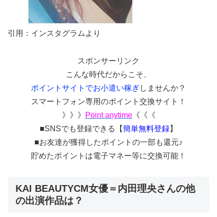
引用：インスタグラムより
スポンサーリンク
こんな時代だからこそ、
ポイントサイトでお小遣い稼ぎ
しませんか？
スマートフォン専用のポイント交換サイト！
》》》
Point anytime
《《《
■SNSでも登録できる【
簡単無料登録
】
■お友達が獲得したポイントの一部も還元♪
貯めたポイントは電子マネー等に交換可能！
KAI BEAUTYCM女優＝内田理央さんの他
の出演作品は？