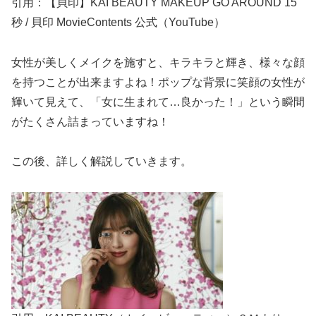
引用：【貝印】KAI BEAUTY MAKEUP GO AROUND 15
秒 / 貝印 MovieContents 公式（YouTube）
女性が美しくメイクを施すと、キラキラと輝き、様々な顔
を持つことが出来ますよね！ポップな背景に笑顔の女性が
輝いて見えて、「女に生まれて…良かった！」という瞬間
がたくさん詰まっていますね！
この後、詳しく解説していきます。