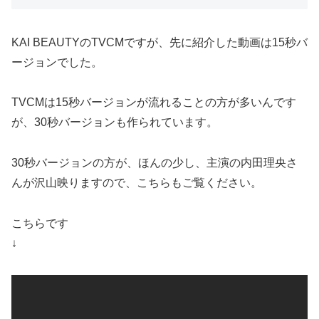
KAI BEAUTYのTVCMですが、先に紹介した動画は15秒バ
ージョンでした。
TVCMは15秒バージョンが流れることの方が多いんです
が、30秒バージョンも作られています。
30秒バージョンの方が、ほんの少し、主演の内田理央さ
んが沢山映りますので、こちらもご覧ください。
こちらです
↓