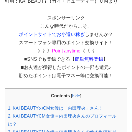
引用：KAI BEAUTY（カイ・ビューティー）ＣＭより
スポンサーリンク
こんな時代だからこそ、
ポイントサイトでお小遣い稼ぎ
しませんか？
スマートフォン専用のポイント交換サイト！
》》》
Point anytime
《《《
■SNSでも登録できる【
簡単無料登録
】
■お友達が獲得したポイントの一部も還元♪
貯めたポイントは電子マネー等に交換可能！
Contents
[
hide
]
1.
KAI BEAUTYのCM女優は「内田理央」さん！
2.
KAI BEAUTYCM女優＝内田理央さんのプロフィール
は？
3.
KAI BEAUTYCM女優＝内田理央さんの他の出演作品