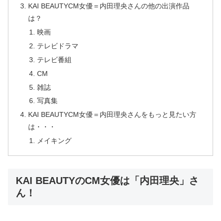
KAI BEAUTYCM女優＝内田理央さんの他の出演作品
は？
映画
テレビドラマ
テレビ番組
CM
雑誌
写真集
KAI BEAUTYCM女優＝内田理央さんをもっと見たい方
は・・・
メイキング
KAI BEAUTYのCM女優は「内田理央」さ
ん！