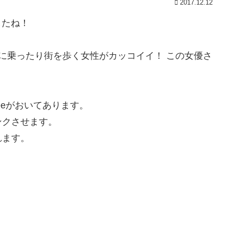
2017.12.12
ましたね！
に乗ったり街を歩く女性がカッコイイ！ この女優さ
Freeがおいてあります。
ンクさせます。
れます。