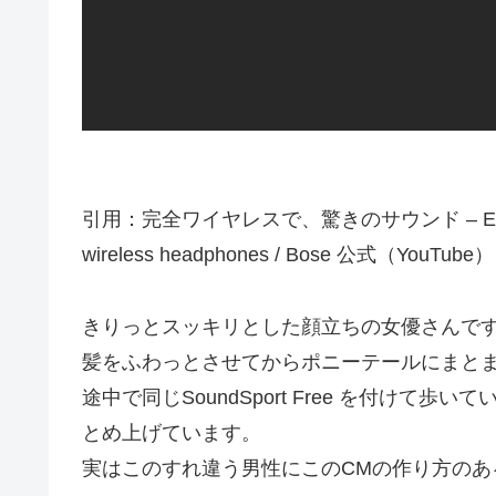
引用：完全ワイヤレスで、驚きのサウンド – Everyday L
wireless headphones / Bose 公式（YouTube）
きりっとスッキリとした顔立ちの女優さんで
髪をふわっとさせてからポニーテールにまと
途中で同じSoundSport Free を付け
とめ上げています。
実はこのすれ違う男性にこのCMの作り方のあ