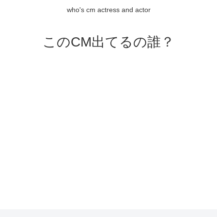
who's cm actress and actor
このCM出てるの誰？