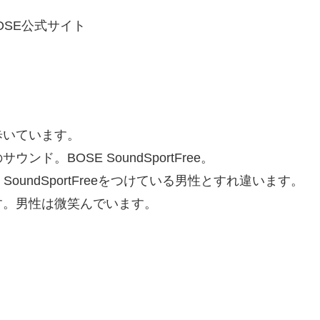
OSE公式サイト
歩いています。
。BOSE SoundSportFree。
oundSportFreeをつけている男性とすれ違います。
す。男性は微笑んでいます。