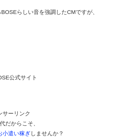
BOSEらしい音を強調したCMですが、
OSE公式サイト
ンサーリンク
代だからこそ、
お小遣い稼ぎ
しませんか？