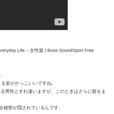
ife – 女性篇 | Bose SoundSport Free
す。
まる姿がかっこいいですね。
て歩いている男性とすれ違いますが、このときはさらに髪をま
る秘密が隠されているんです。