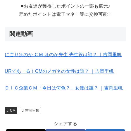
■お友達が獲得したポイントの一部も還元♪
貯めたポイントは電子マネー等に交換可能！
関連動画
にごりほのか ＣＭ ほのか先生 先生役は誰？ ｜吉岡里帆
URであーる！CMのメガネの女性は誰？ ｜吉岡里帆
ＤＩＣ企業ＣＭ「今日は何色？」女優は誰？ ｜吉岡里帆
CM
吉岡里帆
シェアする