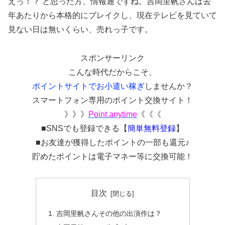
えっ！？ と思った方、情報通ですね。吉岡里帆さんは去
年あたりから本格的にブレイクし、現在テレビを見ていて
見ない日は無いくらい、売れっ子です。
スポンサーリンク
こんな時代だからこそ、
ポイントサイトでお小遣い稼ぎ
しませんか？
スマートフォン専用のポイント交換サイト！
》》》
Point anytime
《《《
■SNSでも登録できる【
簡単無料登録
】
■お友達が獲得したポイントの一部も還元♪
貯めたポイントは電子マネー等に交換可能！
目次
吉岡里帆さんその他の出演作は？