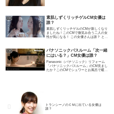
素肌しずくリッチゲルCM女優は
CM
誰？
素肌しずくリッチゲルのCMが新しくなり
ましたね！このCMで微笑み合う二人の女
性が気になる！ この女優さんは誰？ と話
題になっています！カーテンがひらひら
揺れる真っ白な部屋です。ナレーション
「美白だったり、潤いだったり。」二人
パナソニックバスルーム「次一緒
CM
の女性は、別々の...
にはいる？」CM女優は誰？
Panasonic（パナソニック）リフォーム
「パナソニックバスルーム」のCM見まし
たか？このCMでシュワーとお風呂で暖ま
る女性が綺麗！ この女優さんは誰？ と話
題になっています！ 入浴する女性「シ
ュワー」バスローブ姿の男性は庭でシャ
ンパンの...
トランシーノのＣＭに出ている女優は
誰？