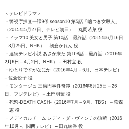
＜テレビドラマ＞
・警視庁捜査一課9係 season10 第5話「嘘つき女殺人」
（2015年5月27日、テレビ朝日） – 丸岡若菜 役
・ドラマ10 美女と男子 第10話 – 最終話（2015年6月16日
– 8月25日、NHK） – 朝倉かれん 役
・連続テレビ小説 あさが来た 第108話 – 最終話（2016年
2月6日 – 4月2日、NHK） – 田村宜 役
・ゆとりですがなにか（2016年4月 – 6月、日本テレビ）
– 佐倉悦子 役
・モンタージュ 三億円事件奇譚（2016年6月25日 – 26
日、フジテレビ） – 土門明葉 役
・死幣-DEATH CASH-（2016年7月 – 9月、TBS） – 萩森
一恵 役
・メディカルチーム レディ・ダ・ヴィンチの診断（2016
年10月 -、関西テレビ） – 田丸綾香 役