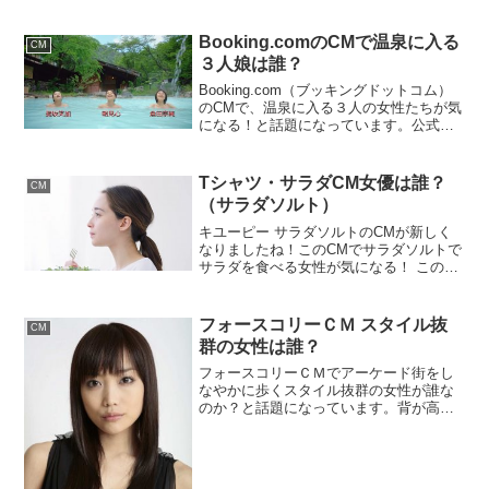
ワインを飲む女性が綺麗！ この女優さん
は誰？ と話題になっています！ カンパ
イしよう。そうしよう。女性がグラスを
Booking.comのCMで温泉に入る
CM
持って踊りな...
３人娘は誰？
Booking.com（ブッキングドットコム）
のCMで、温泉に入る３人の女性たちが気
になる！と話題になっています。公式動
画がありましたので、見てみましょう。↓
ゴメンナサイ！ リンク切れです！代わり
に非公式ではありますが、CMを保存して
Tシャツ・サラダCM女優は誰？
CM
下さっ...
（サラダソルト）
キユーピー サラダソルトのCMが新しく
なりましたね！このCMでサラダソルトで
サラダを食べる女性が気になる！ この女
優さんは誰？ と話題になっています！
ナレーション「休日の朝、今日はどこへ
も出かけない。」誰かが、新鮮な野菜を
フォースコリーＣＭ スタイル抜
CM
ちぎって、サラダ...
群の女性は誰？
フォースコリーＣＭでアーケード街をし
なやかに歩くスタイル抜群の女性が誰な
のか？と話題になっています。背が高く
てモデルさんみたいだけど、顔を見ると
親しみのある顔・・・あれ？ 誰だっけ？
公式動画がありましたので見てみましょ
う。↓ゴメンナサイ！ ...