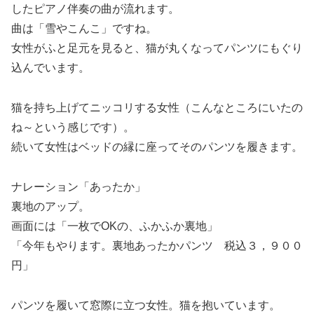
したピアノ伴奏の曲が流れます。
曲は「雪やこんこ」ですね。
女性がふと足元を見ると、猫が丸くなってパンツにもぐり
込んでいます。
猫を持ち上げてニッコリする女性（こんなところにいたの
ね～という感じです）。
続いて女性はベッドの縁に座ってそのパンツを履きます。
ナレーション「あったか」
裏地のアップ。
画面には「一枚でOKの、ふかふか裏地」
「今年もやります。裏地あったかパンツ 税込３，９００
円」
パンツを履いて窓際に立つ女性。猫を抱いています。