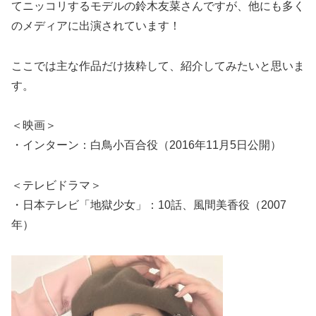
てニッコリするモデルの鈴木友菜さんですが、他にも多く
のメディアに出演されています！
ここでは主な作品だけ抜粋して、紹介してみたいと思いま
す。
＜映画＞
・インターン：白鳥小百合役（2016年11月5日公開）
＜テレビドラマ＞
・日本テレビ「地獄少女」：10話、風間美香役（2007
年）