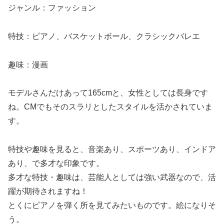
ジャンル：ファッション
特技：ピアノ、バスケットボール、クラシックバレエ
趣味：漫画
モデルさんだけあって165cmと、女性としては長身です
ね。CMでもそのスラリとしたスタイルを活かされていま
す。
特技や趣味を見ると、音楽あり、スポーツあり、インドア
あり、で多才な印象です。
多才な特技・趣味は、芸能人としては強い武器なので、活
躍が期待されますね！
とくにピアノを弾く所を見てみたいものです。絵になりそ
う。