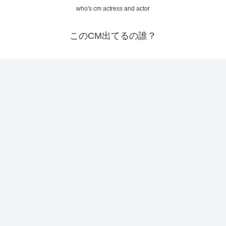
who's cm actress and actor
このCM出てるの誰？