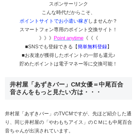
スポンサーリンク
こんな時代だからこそ、
ポイントサイトでお小遣い稼ぎ
しませんか？
スマートフォン専用のポイント交換サイト！
》》》
Point anytime
《《《
■SNSでも登録できる【
簡単無料登録
】
■お友達が獲得したポイントの一部も還元♪
貯めたポイントは電子マネー等に交換可能！
井村屋「あずきバー」CM女優＝中尾百合
音さんをもっと見たい方は・・・
井村屋「あずきバー」のTVCMですが、先ほど紹介した通
り、同じ井村屋の「やわもちアイス」のＣＭにも中尾百合
音ちゃんが出演されています。