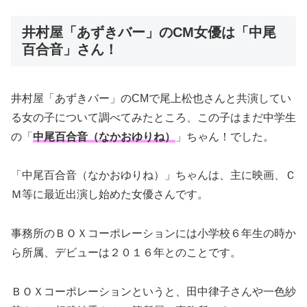
井村屋「あずきバー」のCM女優は「中尾
百合音」さん！
井村屋「あずきバー」のCMで尾上松也さんと共演してい
る女の子について調べてみたところ、この子はまだ中学生
の「
中尾百合音（なかおゆりね）
」ちゃん！でした。
「中尾百合音（なかおゆりね）」ちゃんは、主に映画、Ｃ
Ｍ等に最近出演し始めた女優さんです。
事務所のＢＯＸコーポレーションには小学校６年生の時か
ら所属、デビューは２０１６年とのことです。
ＢＯＸコーポレーションというと、田中律子さんや一色紗