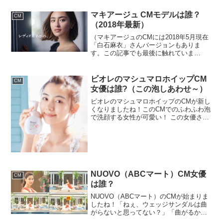
フォー夜はお家で、サラダフォー」「ハ
ノイの優しい味がする」職場でもお家で
マキアージュ CMモデルは誰？
も楽しそうに...
CM
（2018年最新）
（マキアージュのCMには2018年5月現在
「白石麻衣」さんバージョンもありま
す。この記事でも最後に触れていま
す！）「気づいちゃった」で始まる資生
堂マキアージュ（MAQuillAGE）の化粧下
地のCM、毎日沢山流れているので、見た
ビオレのマシュマロホイップCM
CM
ことのない人...
女優は誰?（この泡しあわせ～）
ビオレのマシュマロホイップのCMが新し
くなりましたね！このCMでのふわふわ泡
で洗顔する女性が可愛い！ この女優さん
は誰？ と話題になっています！手にのせ
たふんわり泡はクリームのようです！
「この泡、手じゃ作れない！ビオレのマ
シュマロ泡！」ポン...
NUOVO（ABCマート）CM女優
CM
は誰？
NUOVO（ABCマート）のCMが始まりま
したね！「ねぇ、ウェッジサンダルは曲
がらないと思ってない？」「曲がるか
ら」（ここでコサックダンス風にしゃが