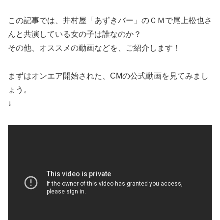
この記事では、井村屋「あずきバー」のＣＭで尾上松也さ
んと共演している女の子は誰なのか？
その他、オススメの動画などを、ご紹介します！
まずはオンエア開始された、CMの公式動画を見てみまし
ょう。
↓