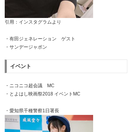
引用：インスタグラムより
・有田ジェネレーション ゲスト
・サンデージャポン
イベント
・ニコニコ超会議 MC
・とよはし映画祭2018 イベントMC
・愛知県千種警察1日署長