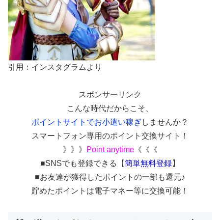
引用：インスタグラムより
スポンサーリンク
こんな時代だからこそ、
ポイントサイトでお小遣い稼ぎ
しませんか？
スマートフォン専用のポイント交換サイト！
》》》
Point anytime
《《《
■SNSでも登録できる【
簡単無料登録
】
■お友達が獲得したポイントの一部も還元♪
貯めたポイントは電子マネー等に交換可能！