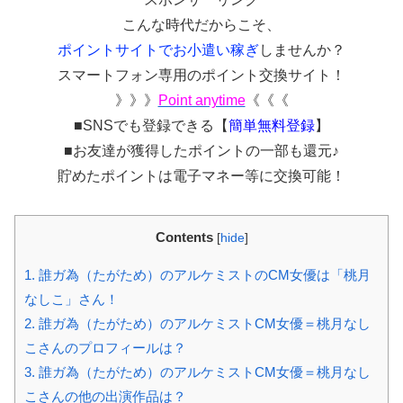
こんな時代だからこそ、
ポイントサイトでお小遣い稼ぎ
しませんか？
スマートフォン専用のポイント交換サイト！
》》》
Point anytime
《《《
■SNSでも登録できる【
簡単無料登録
】
■お友達が獲得したポイントの一部も還元♪
貯めたポイントは電子マネー等に交換可能！
Contents
[
hide
]
1.
誰ガ為（たがため）のアルケミストのCM女優は「桃月
なしこ」さん！
2.
誰ガ為（たがため）のアルケミストCM女優＝桃月なし
こさんのプロフィールは？
3.
誰ガ為（たがため）のアルケミストCM女優＝桃月なし
こさんの他の出演作品は？