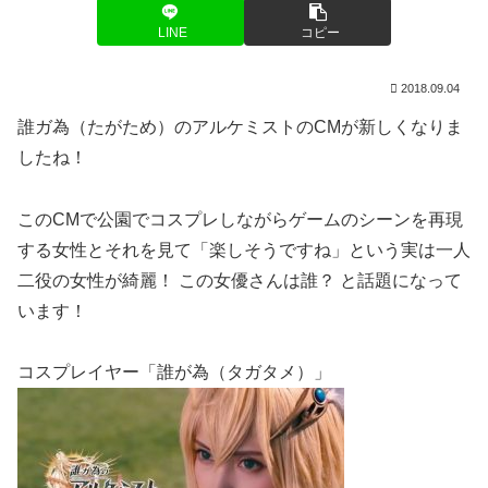
LINE
コピー
2018.09.04
誰ガ為（たがため）のアルケミストのCMが新しくなりま
したね！
このCMで公園でコスプレしながらゲームのシーンを再現
する女性とそれを見て「楽しそうですね」という実は一人
二役の女性が綺麗！ この女優さんは誰？ と話題になって
います！
コスプレイヤー「誰が為（タガタメ）」