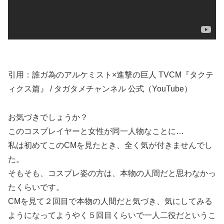
引用：誰ガ為のアルケミスト×進撃の巨人 TVCM『タクテ
ィクス篇』 / タガタメチャンネル 公式（YouTube）
お気づきでしょうか？
このコスプレイヤーと女性が同一人物なことに…
私は初めてこのCMを見たとき、全く気が付きませんでし
た。
そもそも、コスプレ姿の方は、本物の人間だと思わなかっ
たくらいです。
CMを見て２回目で本物の人間だと気づき、気にしてみる
ようになってようやく５回目くらいで一人二役だというこ