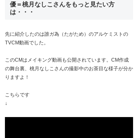
優＝桃月なしこさんをもっと見たい方
は・・・
先に紹介したのは誰ガ為（たがため）のアルケミストの
TVCM動画でした。
このCMはメイキング動画も公開されています。CM作成
の舞台裏、桃月なしこさんの撮影中のお茶目な様子が分か
りますよ！
こちらです
↓