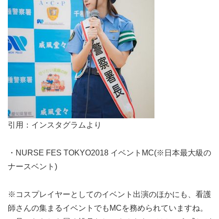
引用：インスタグラムより
・NURSE FES TOKYO2018 イベントMC(※日本最大級の
ナースベント)
※コスプレイヤーとしてのイベント出演のほかにも、看護
師さんの集まるイベントでもMCを務められていますね。