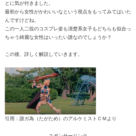
とに気が付きました。
最初から女性がかわいいなという視点をもってみてはいた
んですけどね。
この一人二役のコスプレ姿も清楚系女子もどちらも似合っ
ちゃう綺麗な女性はいったい誰なのでしょうか？
この後、詳しく解説していきます。
引用：誰ガ為（たがため）のアルケミストＣＭより
スポンサーリンク