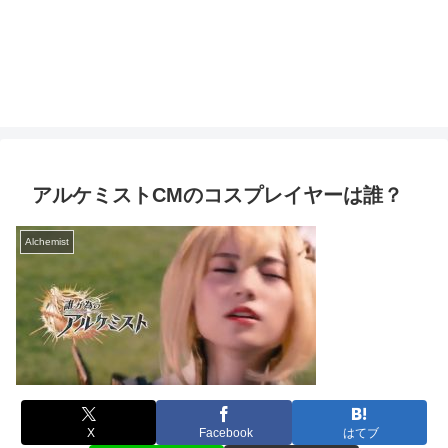
アルケミストCMのコスプレイヤーは誰？
Alchemist
X
Facebook
はてブ