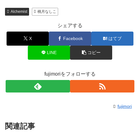
Alchemist
桃月なしこ
シェアする
X
Facebook
はてブ
LINE
コピー
fujimoriをフォローする
fujimori
関連記事