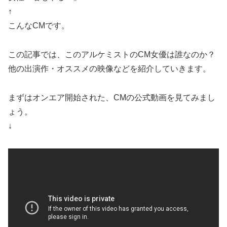
↑
こんなCMです。
この記事では、このアルケミストのCM女優は誰なのか？
他の出演作・オススメの映像などを紹介していきます。
まずはオンエア開始された、CMの公式動画を見てみまし
ょう。
↓