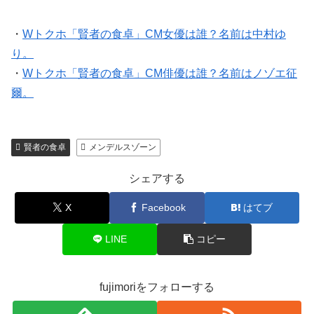
・
Wトクホ「賢者の食卓」CM女優は誰？名前は中村ゆ
り。
・
Wトクホ「賢者の食卓」CM俳優は誰？名前はノゾエ征
爾。
賢者の食卓
メンデルスゾーン
シェアする
X
Facebook
はてブ
LINE
コピー
fujimoriをフォローする