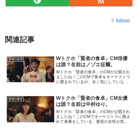
fujimori
関連記事
Wトクホ「賢者の食卓」CM俳優
賢者の食卓
は誰？名前はノゾエ征爾。
Wトクホ「賢者の食卓」のCMが公開され
ましたね！このCMで食卓をオーケストラ
に囲まれているが、全く気にしていない
夫役の男性が気になる！ この俳優さんは
誰？ と話題になっています！夫婦が食卓
を囲んでいます。そしてその周りをオー
Wトクホ「賢者の食卓」CM女優
賢者の食卓
ケストラが囲み、...
は誰？名前は中村ゆり。
Wトクホ「賢者の食卓」のCMが公開され
ましたね！このCMでオーケストラに囲ま
れて食事をしている、妻役の女性が気に
なる！ この女優さんは誰？ と話題になっ
ています！夫婦が食卓を囲んでいます。
そしてその周りをオーケストラが囲み、