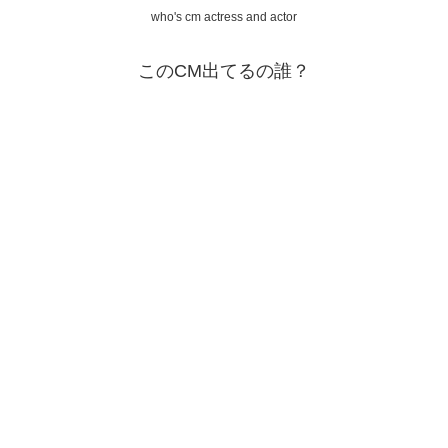
who's cm actress and actor
このCM出てるの誰？