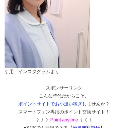
引用：インスタグラムより
スポンサーリンク
こんな時代だからこそ、
ポイントサイトでお小遣い稼ぎ
しませんか？
スマートフォン専用のポイント交換サイト！
》》》
Point anytime
《《《
■SNSでも登録できる【
簡単無料登録
】