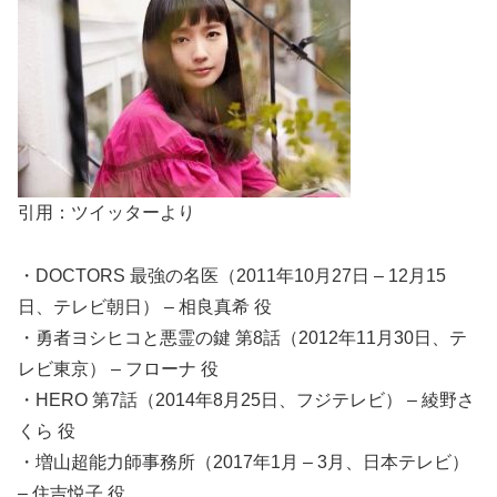
引用：ツイッターより
・DOCTORS 最強の名医（2011年10月27日 – 12月15
日、テレビ朝日） – 相良真希 役
・勇者ヨシヒコと悪霊の鍵 第8話（2012年11月30日、テ
レビ東京） – フローナ 役
・HERO 第7話（2014年8月25日、フジテレビ） – 綾野さ
くら 役
・増山超能力師事務所（2017年1月 – 3月、日本テレビ）
– 住吉悦子 役