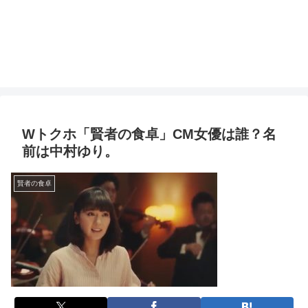
Wトクホ「賢者の食卓」CM女優は誰？名
前は中村ゆり。
賢者の食卓