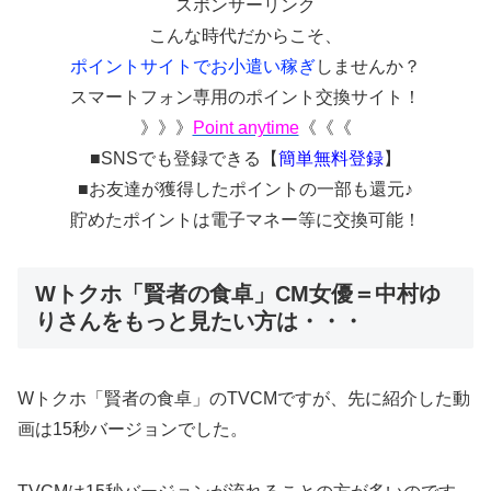
スポンサーリンク
こんな時代だからこそ、
ポイントサイトでお小遣い稼ぎ
しませんか？
スマートフォン専用のポイント交換サイト！
》》》
Point anytime
《《《
■SNSでも登録できる【
簡単無料登録
】
■お友達が獲得したポイントの一部も還元♪
貯めたポイントは電子マネー等に交換可能！
Wトクホ「賢者の食卓」CM女優＝中村ゆ
りさんをもっと見たい方は・・・
Wトクホ「賢者の食卓」のTVCMですが、先に紹介した動
画は15秒バージョンでした。