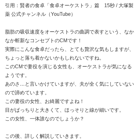
引用：賢者の食卓「食卓オーケストラ」篇 15秒 / 大塚製
薬 公式チャンネル（YouTube）
脂肪の吸収速度をオーケストラの曲調で表すという、なか
なか斬新なコンセプトのCMです！
実際にこんな食卓だったら、とても贅沢な気もしますが、
ちょっと落ち着かないかもしれないですね。
このCMで妻役を演じる女性も、オーケストラが気になる
ようです。
あのさ…と言いかけていますが、夫が全く気にしていない
ので諦めています。
この妻役の女性、お綺麗ですよね！
目がぱっちりと大きくて、ほっそりと線が細いです。
この女性、一体誰なのでしょうか？
この後、詳しく解説していきます。