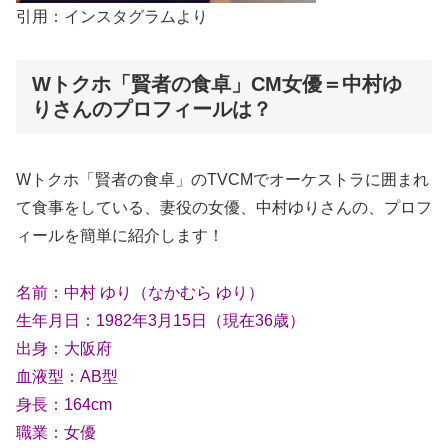
引用：インスタグラムより
Wトクホ「賢者の食卓」CM女優＝中村ゆ
りさんのプロフィールは？
Wトクホ「賢者の食卓」のTVCMでオーケストラに囲まれ
て食事をしている、妻役の女優、中村ゆりさんの、プロフ
ィールを簡単に紹介します！
名前：中村 ゆり（なかむら ゆり）
生年月日：1982年3月15日（現在36歳）
出身：大阪府
血液型：AB型
身長：164cm
職業：女優