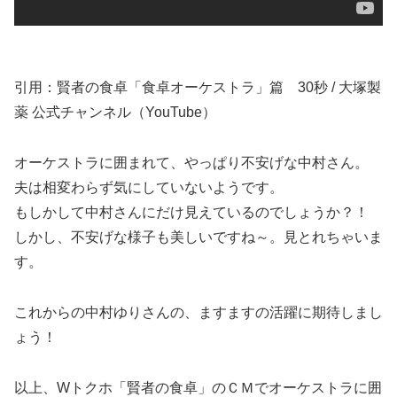
引用：賢者の食卓「食卓オーケストラ」篇 30秒 / 大塚製
薬 公式チャンネル（YouTube）
オーケストラに囲まれて、やっぱり不安げな中村さん。
夫は相変わらず気にしていないようです。
もしかして中村さんにだけ見えているのでしょうか？！
しかし、不安げな様子も美しいですね～。見とれちゃいま
す。
これからの中村ゆりさんの、ますますの活躍に期待しまし
ょう！
以上、Wトクホ「賢者の食卓」のＣＭでオーケストラに囲