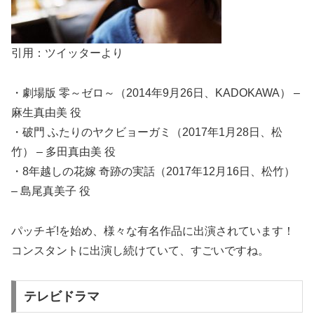
引用：ツイッターより
・劇場版 零～ゼロ～（2014年9月26日、KADOKAWA） –
麻生真由美 役
・破門 ふたりのヤクビョーガミ（2017年1月28日、松
竹） – 多田真由美 役
・8年越しの花嫁 奇跡の実話（2017年12月16日、松竹）
– 島尾真美子 役
パッチギ!を始め、様々な有名作品に出演されています！
コンスタントに出演し続けていて、すごいですね。
テレビドラマ