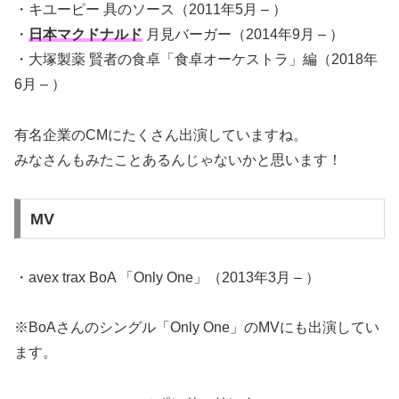
・キユーピー 具のソース（2011年5月 – ）
・
日本マクドナルド
月見バーガー（2014年9月 – ）
・大塚製薬 賢者の食卓「食卓オーケストラ」編（2018年
6月 – ）
有名企業のCMにたくさん出演していますね。
みなさんもみたことあるんじゃないかと思います！
MV
・avex trax BoA 「Only One」（2013年3月 – ）
※BoAさんのシングル「Only One」のMVにも出演してい
ます。