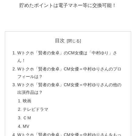
貯めたポイントは電子マネー等に交換可能！
目次
Wトクホ「賢者の食卓」のCM女優は「中村ゆり」さ
ん！
Wトクホ「賢者の食卓」CM女優＝中村ゆりさんのプロ
フィールは？
Wトクホ「賢者の食卓」CM女優＝中村ゆりさんの他の
出演作品は？
映画
テレビドラマ
ＣＭ
MV
Wトクホ「賢者の食卓」CM女優＝中村ゆりさんをもっ