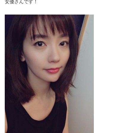
女優さんです！